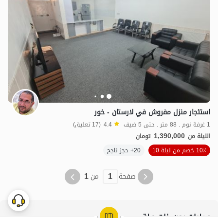
استئجار منزل مفروش في لارستان - خور
1.39
مليون ت
4.4
1 غرفة نوم . 88 متر . حتى 5 ضيف
4.4
(17 تعليق)
1,390,000
الليلة من
تومان
10٪ خصم من ليلة 10
20+ حجز ناجح
1
1
صفحة
من
عمليات بحث ذات صلة