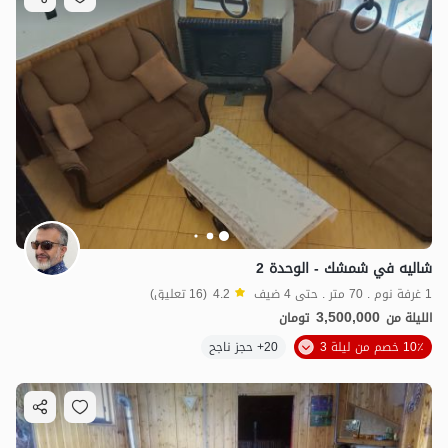
شاليه في شمشك - الوحدة 2
1 غرفة نوم . 70 متر . حتى 4 ضيف
4.2
(16 تعليق)
3,500,000
الليلة من
تومان
10٪ خصم من ليلة 3
20+ حجز ناجح