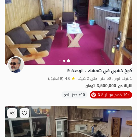
كوخ خشبي في شمشك - الوحدة 9
1 غرفة نوم . 50 متر . حتى 2 ضيف
4.6
(9 تعليق)
3,500,000
الليلة من
تومان
10٪ خصم من ليلة 3
10+ حجز ناجح