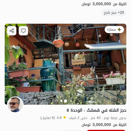
3,000,000
الليلة من
تومان
20+ حجز ناجح
ممتازة
4
مليون ت
5
حجز الشله في شمشک - الوحدة 8
بدون غرفة نوم . 40 متر . حتى 2 ضيف
4.6
(8 تعليق)
3,000,000
الليلة من
تومان