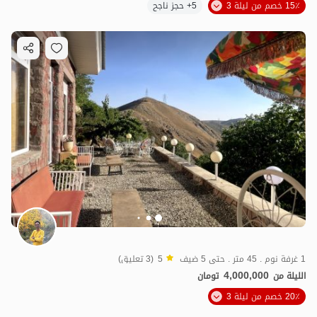
15٪ خصم من ليلة 3
5+ حجز ناجح
1 غرفة نوم . 45 متر . حتى 5 ضيف
5
(3 تعليق)
4,000,000
الليلة من
تومان
20٪ خصم من ليلة 3