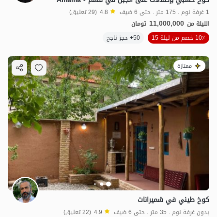
1 غرفة نوم . 175 متر . حتى 6 ضيف
4.8
(29 تعليق)
11,000,000
الليلة من
تومان
10٪ خصم من ليلة 15
50+ حجز ناجح
ممتازة
كوخ طيني في شمیرانات
بدون غرفة نوم . 35 متر . حتى 6 ضيف
4.9
(22 تعليق)