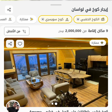
إيجار كوخ في لواسان
الكوخ الخشبي
كوخ سويسري
ممتازة.
المسب
9 مكان إقامة
من
2,000,000
من الأفضل
تومان
ممتازة
كوخ خشبي بإطلالات على الجبل في فشم - Amama