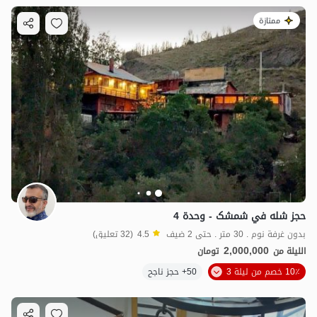
ممتازة
حجز شله في شمشک - وحدة 4
بدون غرفة نوم . 30 متر . حتى 2 ضيف
4.5
(32 تعليق)
2,000,000
الليلة من
تومان
10٪ خصم من ليلة 3
50+ حجز ناجح