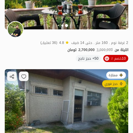
2 غرفة نوم . 160 متر . حتى 14 ضيف
4.8
(36 تعليق)
الليلة من
3,000,000
2,700,000
تومان
10خصم ٪
50+ حجز ناجح
ممتازة
حجز فوري
1
مليون ت
4.6