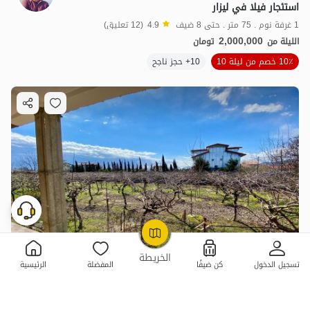
استئجار فيلا في ليزار
1 غرفة نوم . 75 متر . حتى 8 ضيف
4.9
(12 تعليق)
2,000,000
الليلة من
تومان
10٪ خصم من ليلة 10
10+ حجز ناجح
OpenStreetMap
©
الخريطة
تسجيل الدخول
كن ضيفًا
المفضلة
الرئيسية
2 غرفة نوم . 180 متر . حتى 7 ضيف
4.6
(5 تعليق)