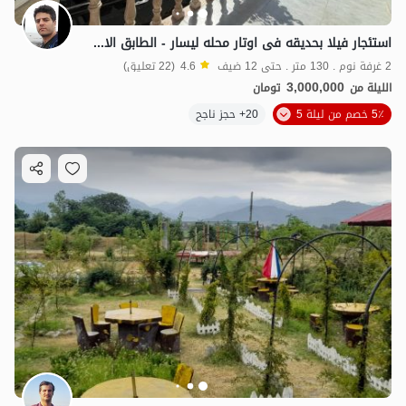
استئجار فیلا بحدیقه فی اوتار محله لیسار - الطابق الارضی
2 غرفة نوم . 130 متر . حتى 12 ضيف
4.6
(22 تعليق)
3,000,000
الليلة من
تومان
5٪ خصم من ليلة 5
20+ حجز ناجح