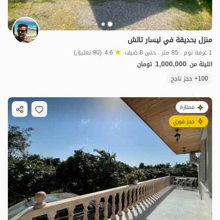
منزل بحديقة في ليسار تالش
1 غرفة نوم . 85 متر . حتى 8 ضيف
4.6
(90 تعليق)
1,000,000
الليلة من
تومان
100+ حجز ناجح
ممتازة
حجز فوري