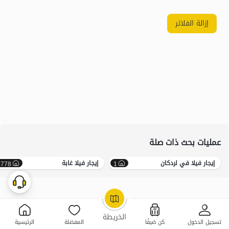
إزالة الفلاتر
عمليات بحث ذات صلة
إيجار فيلا في لردکان
إيجار فيلا غابة
2778
1
OpenStreetMap
©
الخريطة
تسجيل الدخول
كن ضيفًا
المفضلة
الرئيسية