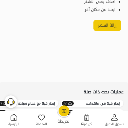
احذف بعض الفلاتر
ابحث عن مكان آخر
إزالة الفلاتر
عمليات بحث ذات صلة
إيجار فيلا في ماهدشت
إيجار فيلا مع حمام سباحة ساخن في ماهدشت
17
30
إيجار فيلا مع حمام سباحة خارجي في ماهدشت
إيجار فيلا مع حمام سباحة بارد في ماهدشت
9
14
OpenStreetMap
©
الخريطة
تسجيل الدخول
كن ضيفًا
المفضلة
الرئيسية