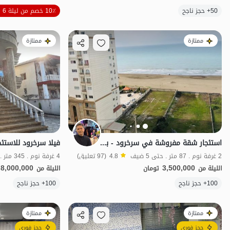
50+ حجز ناجح
10٪ خصم من ليلة 6
شفة الماء
مط
ممتازة
ممتازة
استئجار شقة مفروشة في سرخرود - بالقرب من الشاطئ
فيلا سرخرود للاستئج
2 غرفة نوم . 87 متر . حتى 5 ضيف
4.8
(97 تعليق)
8,000,000
3,500,000
الليلة من
تومان
الليلة من
100+ حجز ناجح
100+ حجز ناجح
منظر جميل
ممتازة
ممتازة
حجز فوري
حجز فوري