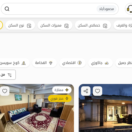
محمودآباد
رّة والغرف
خصائص السكن
مميزات السكن
نوع السكن
ظر جميل
جاكوزي
اقتصادي
الفخامة
كوخ سويسر
من 
ممتازة
حجز فوري