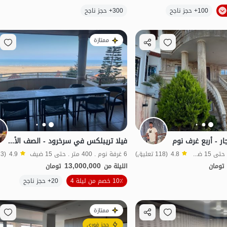
الموقع على الخريطة
100+ حجز ناجح
300+ حجز ناجح
هر
بات نواز
شفة الماء
ممتازة
ار - أربع غرف نوم
فيلا تريبلكس في سرخرود - الصف الأول - الوحدة 5
4 غرفة نوم . 345 متر . حتى 15 ضيف
4.8
(118 تعليق)
6 غرفة نوم . 400 متر . حتى 15 ضيف
4.9
(23 تعليق)
13,000,000
تومان
الليلة من
تومان
الموقع على الخريطة
الموقع على الخريطة
10٪ خصم من ليلة 4
20+ حجز ناجح
ممتازة
حجز فوري