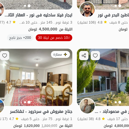
اطئ البحر في نور
ایجار فیلا ساحلیه فی نور - العقار الثانی علی البحر
4.8
(106 تعليق)
3 غرفة نوم . 145 متر . حتى 10 ضيف
4.7
(177 تعليق)
4,500,000
تومان
الليلة من
تومان
الموقع على الخريطة
10٪ خصم من ليلة 30
200+ حجز ناجح
مطهر
بات نواز
ممتازة
فيلا دوبلكس للإيجار في محمودآباد - بيشه كولا
جناح مفروش في سرخرود - تشاكسر
4.8
(38 تعليق)
1 غرفة نوم . 75 متر . حتى 5 ضيف
4.7
(17 تعليق)
4,800,00
تومان
الليلة من
1,800,000
1,620,000
تومان