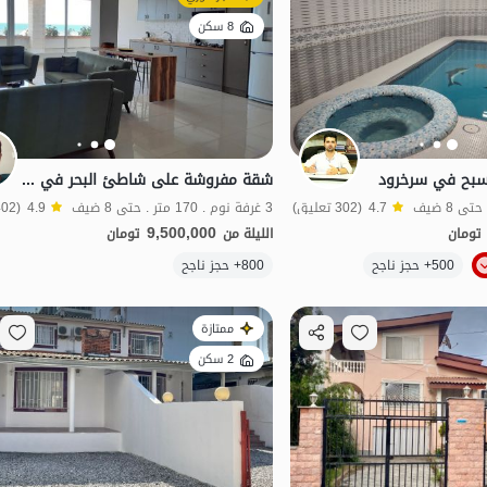
8 سكن
سبح في سرخرود
شقة مفروشة على شاطئ البحر في سرخرود - تشيكسار
4.7
(302 تعليق)
3 غرفة نوم . 170 متر . حتى 8 ضيف
4.9
(402 تعليق)
9,500,000
تومان
الليلة من
تومان
الموقع على الخريطة
500+ حجز ناجح
800+ حجز ناجح
مطهر
ممتازة
2 سكن