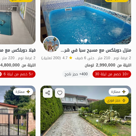
منزل دوبلكس مع مسبح سبا في شرخرود
فيلا دوبلكس مع م
2 غرفة نوم . 210 متر . حتى 6 ضيف
4.7
(200 تعليق)
2 غرفة نوم . 220 متر . حتى 8 ضيف
4,800,000
2,990,000
الليلة من
تومان
الليلة من
10٪ خصم من ليلة 30
400+ حجز ناجح
5٪ خصم من ليلة 6
بات نواز
ممتازة
ممتازة
حجز فوري