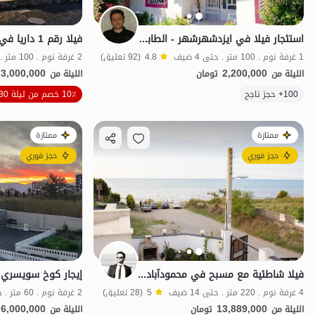
استئجار فيلا في ایزدشهرشهر - الطابق الأرضي
فيلا رقم 1 داريا في نور - رستم رود
1 غرفة نوم . 100 متر . حتى 4 ضيف
4.8
(92 تعليق)
2 غرفة نوم . 100 متر . حتى 7 ضيف
3,000,000
2,200,000
الليلة من
تومان
الليلة من
100+ حجز ناجح
10٪ خصم من ليلة 30
مطهر
ممتازة
ممتازة
حجز فوري
حجز فوري
فيلا شاطئية مع مسبح في محمودآباد - 4 غرف نوم
4 غرفة نوم . 220 متر . حتى 14 ضيف
5
(28 تعليق)
2 غرفة نوم . 60 متر . حتى 4 ضيف
6,000,000
13,889,000
الليلة من
تومان
الليلة من