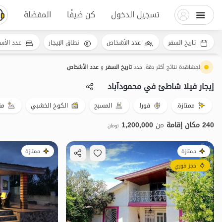
تسجيل الدخول
كن ضيفًا
المفضلة
تاريخ السفر
عدد الأشخاص
نطاق الإيجار
عدد الأس
لمشاهدة نتائج أكثر دقة، حدد
تاريخ السفر
و
عدد الأشخاص
إيجار فيلا شاطئ في محمودآباد
ممتازة.
فورا.
المسبح
الكوخ الخشبي
من
240 مكان إقامة
من
1,200,000
تومان
ممتازة
ممتازة
حجز فوري