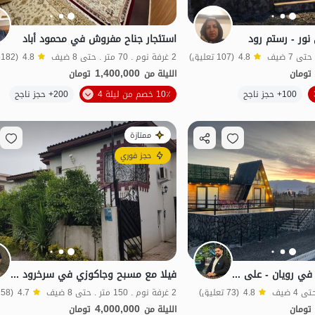
استئجار جناح مفروش في محمود أباد
4.8
(107 تعليق)
2 غرفة نوم . 70 متر . حتى 8 ضيف
4.8
(182 تعليق)
1,400,000
تومان
الليلة من
تومان
الموقع على الخريطة
100+ حجز ناجح
10٪ خصم من ليلة 4
200+ حجز ناجح
شفة الماء
ممتازة
حجز فوري
إيجار كوخ سويسري في رويان - على الواجهة البحرية
فيلا مع مسبح وجاكوزي في سرخرود - درويش آباد
4.8
(73 تعليق)
2 غرفة نوم . 150 متر . حتى 8 ضيف
4.7
(158 تعليق)
4,000,000
تومان
الليلة من
تومان