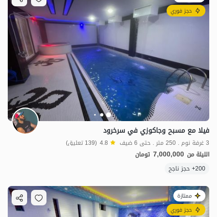
حجز فوري
فيلا مع مسبح وجاكوزي في سرخرود
3 غرفة نوم . 250 متر . حتى 6 ضيف
4.8
(139 تعليق)
7,000,000
الليلة من
تومان
200+ حجز ناجح
ممتازة
حجز فوري