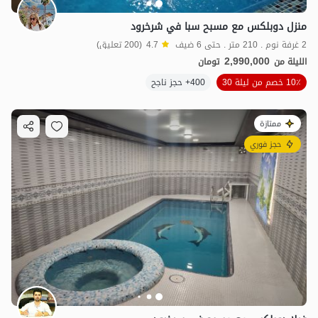
منزل دوبلكس مع مسبح سبا في شرخرود
2 غرفة نوم . 210 متر . حتى 6 ضيف
4.7
(200 تعليق)
2,990,000
الليلة من
تومان
10٪ خصم من ليلة 30
400+ حجز ناجح
ممتازة
حجز فوري