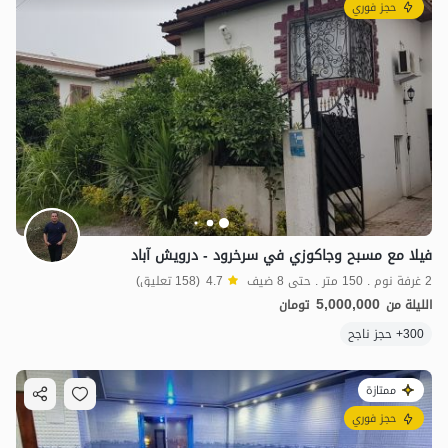
حجز فوري
فيلا مع مسبح وجاكوزي في سرخرود - درويش آباد
2 غرفة نوم . 150 متر . حتى 8 ضيف
4.7
(158 تعليق)
5,000,000
الليلة من
تومان
300+ حجز ناجح
ممتازة
حجز فوري