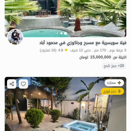
فيلا سويسرية مع مسبح وجاكوزي في محمود أباد
3 غرفة نوم . 170 متر . حتى 12 ضيف
4.8
(16 تعليق)
15,000,000
الليلة من
تومان
20+ حجز ناجح
ممتازة
حجز فوري
6.5
مليون ت
4.9