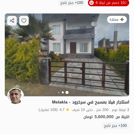
10٪ خصم من ليلة 6
100+ حجز ناجح
ممتازة
استئجار فيلا بمسبح في سرخرود - Melakla
3 غرفة نوم . 200 متر . حتى 10 ضيف
4.7
(109 تعليق)
5,600,000
الليلة من
تومان
100+ حجز ناجح