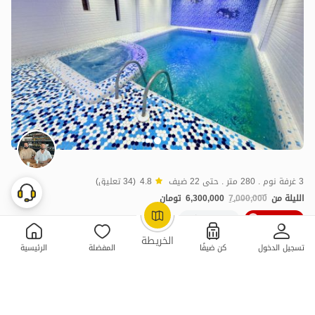
3 غرفة نوم . 280 متر . حتى 22 ضيف
4.8
(34 تعليق)
الليلة من
7,000,000
6,300,000
تومان
10خصم ٪
50+ حجز ناجح
OpenStreetMap
©
الخريطة
تسجيل الدخول
كن ضيفًا
المفضلة
الرئيسية
ممتازة
حجز فوري