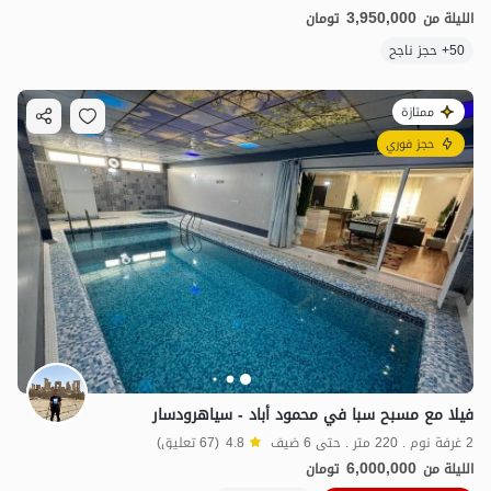
3,950,000
الليلة من
تومان
50+ حجز ناجح
ممتازة
حجز فوري
فيلا مع مسبح سبا في محمود أباد - سياهرودسار
2 غرفة نوم . 220 متر . حتى 6 ضيف
4.8
(67 تعليق)
6,000,000
الليلة من
تومان