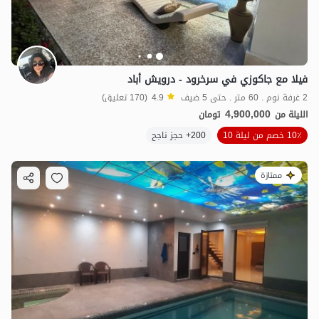
فيلا مع جاكوزي في سرخرود - درويش أباد
2 غرفة نوم . 60 متر . حتى 5 ضيف
4.9
(170 تعليق)
4,900,000
الليلة من
تومان
10٪ خصم من ليلة 10
200+ حجز ناجح
ممتازة