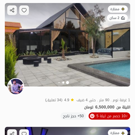
ممتازة
2 سكن
1 غرفة نوم . 90 متر . حتى 4 ضيف
4.9
(34 تعليق)
6,500,000
الليلة من
تومان
10٪ خصم من ليلة 5
50+ حجز ناجح
ممتازة