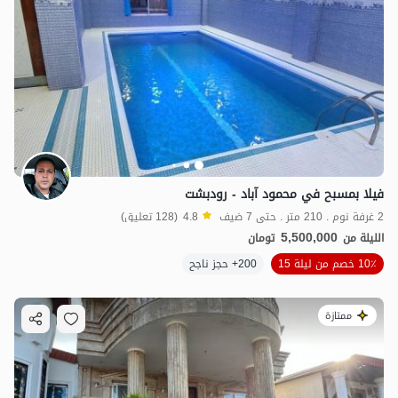
فيلا بمسبح في محمود آباد - رودبشت
2 غرفة نوم . 210 متر . حتى 7 ضيف
4.8
(128 تعليق)
5,500,000
الليلة من
تومان
10٪ خصم من ليلة 15
200+ حجز ناجح
ممتازة