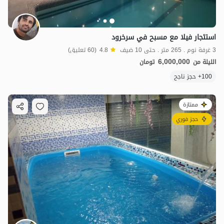
استئجار فيلا مع مسبح في سرخرود
3 غرفة نوم . 265 متر . حتى 10 ضيف
4.8
(60 تعليق)
6,000,000
الليلة من
تومان
100+ حجز ناجح
ممتازة
حجز فوري