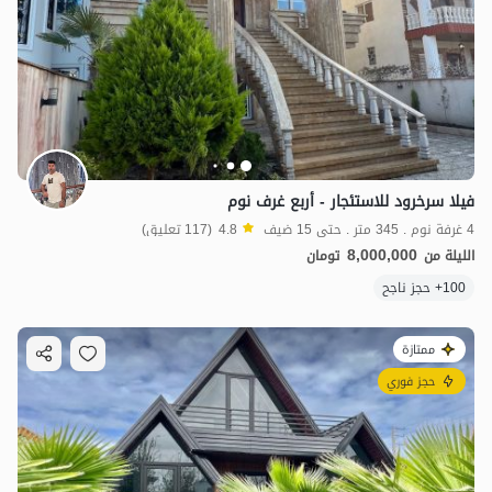
فيلا سرخرود للاستئجار - أربع غرف نوم
4 غرفة نوم . 345 متر . حتى 15 ضيف
4.8
(117 تعليق)
8,000,000
الليلة من
تومان
100+ حجز ناجح
ممتازة
حجز فوري