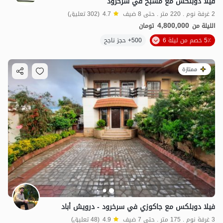
فيلا دوبلكس مع مسبح في سرخرود
2 غرفة نوم . 220 متر . حتى 8 ضيف
4.7
(302 تعليق)
4,800,000
الليلة من
تومان
5٪ خصم من ليلة 6
500+ حجز ناجح
ممتازة
فيلا دوبلكس مع جاكوزي في سرخرود - درويش أباد
3 غرفة نوم . 175 متر . حتى 7 ضيف
4.9
(48 تعليق)