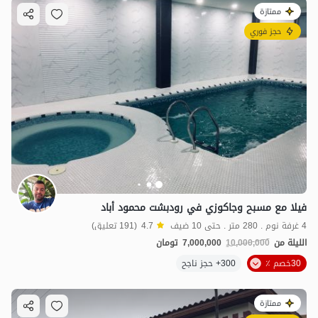
ممتازة
حجز فوري
فيلا مع مسبح وجاكوزي في رودبشت محمود أباد
4 غرفة نوم . 280 متر . حتى 10 ضيف
4.7
(191 تعليق)
الليلة من
10,000,000
7,000,000
تومان
30خصم ٪
300+ حجز ناجح
ممتازة