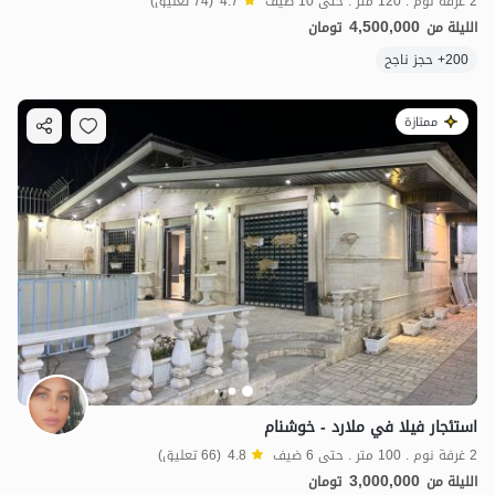
2 غرفة نوم . 120 متر . حتى 10 ضيف
4.7
(74 تعليق)
4,500,000
الليلة من
تومان
200+ حجز ناجح
ممتازة
استئجار فيلا في ملارد - خوشنام
2 غرفة نوم . 100 متر . حتى 6 ضيف
4.8
(66 تعليق)
3,000,000
الليلة من
تومان