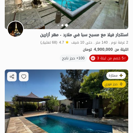
استئجار فيلا مع مسبح سبا في ملارد - مهر أزارين
2 غرفة نوم . 140 متر . حتى 10 ضيف
4.7
(68 تعليق)
4,900,000
الليلة من
تومان
5٪ خصم من ليلة 3
100+ حجز ناجح
ممتازة
حجز فوري