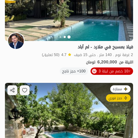
فيلا بمسبح في ملارد - لم آباد
2 غرفة نوم . 140 متر . حتى 15 ضيف
4.7
(50 تعليق)
6,200,000
الليلة من
تومان
10٪ خصم من ليلة 3
100+ حجز ناجح
ممتازة
حجز فوري
4.9
مليون ت
4.7