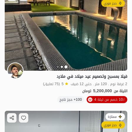
حجز فوري
فيلا بمسبح وتصميم عيد ميلاد في ملارد
2 غرفة نوم . 120 متر . حتى 12 ضيف
5
(75 تعليق)
5,200,000
الليلة من
تومان
10٪ خصم من ليلة 4
100+ حجز ناجح
ممتازة
حجز فوري