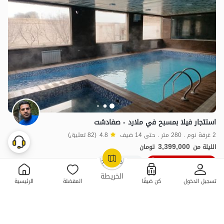
استئجار فيلا بمسبح في ملارد - صفادشت
2 غرفة نوم . 280 متر . حتى 14 ضيف
4.8
(82 تعليق)
3,399,000
الليلة من
تومان
10٪ خصم من ليلة 4
100+ حجز ناجح
OpenStreetMap
©
الخريطة
تسجيل الدخول
كن ضيفًا
المفضلة
الرئيسية
ممتازة
حجز فوري