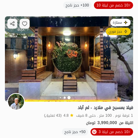
10٪ خصم من ليلة 10
100+ حجز ناجح
ممتازة
حجز فوري
فيلا بمسبح في ملارد - لم آباد
1 غرفة نوم . 100 متر . حتى 8 ضيف
4.8
(43 تعليق)
3,990,000
الليلة من
تومان
10٪ خصم من ليلة 3
50+ حجز ناجح