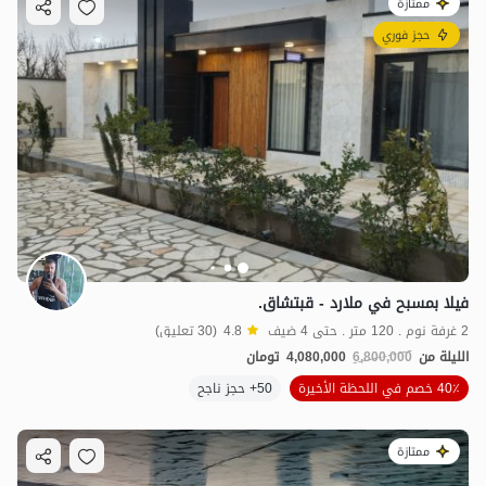
ممتازة
حجز فوري
فيلا بمسبح في ملارد - قبتشاق.
2 غرفة نوم . 120 متر . حتى 4 ضيف
4.8
(30 تعليق)
الليلة من
6,800,000
4,080,000
تومان
40٪ خصم في اللحظة الأخيرة
50+ حجز ناجح
ممتازة