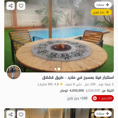
ممتازة
حجز فوري
استئجار فيلا بمسبح في ملارد - طريق قشلاق
2 غرفة نوم . 100 متر . حتى 8 ضيف
4.8
(89 تعليق)
الليلة من
4,500,000
4,050,000
تومان
10خصم ٪
100+ حجز ناجح
ممتازة