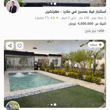
استئجار فيلا بمسبح في ملارد - مهرتشين
1 غرفة نوم . 130 متر . حتى 2 ضيف
4.9
(77 تعليق)
4,000,000
الليلة من
تومان
200+ حجز ناجح
ممتازة