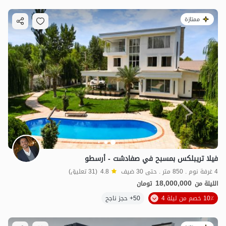
ممتازة
فيلا تريبلكس بمسبح في صفادشت - أرسطو
4 غرفة نوم . 850 متر . حتى 30 ضيف
4.8
(31 تعليق)
18,000,000
الليلة من
تومان
10٪ خصم من ليلة 4
50+ حجز ناجح