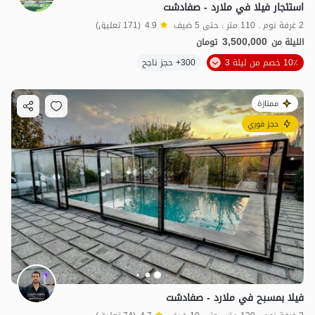
استئجار فيلا في ملارد - صفادشت
2 غرفة نوم . 110 متر . حتى 5 ضيف
4.9
(171 تعليق)
3,500,000
الليلة من
تومان
10٪ خصم من ليلة 3
300+ حجز ناجح
ممتازة
حجز فوري
فيلا بمسبح في ملارد - صفادشت