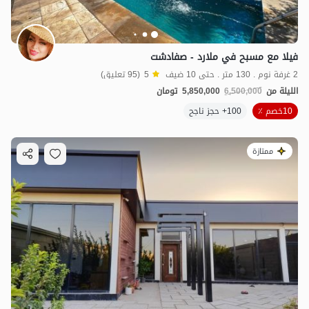
فيلا مع مسبح في ملارد - صفادشت
2 غرفة نوم . 130 متر . حتى 10 ضيف
5
(95 تعليق)
الليلة من
6,500,000
5,850,000
تومان
10خصم ٪
100+ حجز ناجح
ممتازة