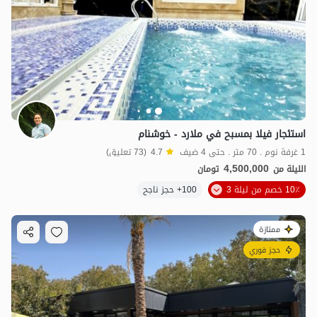
استئجار فيلا بمسبح في ملارد - خوشنام
1 غرفة نوم . 70 متر . حتى 4 ضيف
4.7
(73 تعليق)
4,500,000
الليلة من
تومان
10٪ خصم من ليلة 3
100+ حجز ناجح
ممتازة
حجز فوري