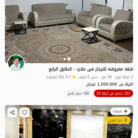
شقه مفروشه للایجار فی ملارد - الطابق الرابع
1 غرفة نوم . 50 متر . حتى 5 ضيف
4.7
(20 تعليق)
1,500,000
الليلة من
تومان
10٪ خصم من ليلة 10
50+ حجز ناجح
ممتازة
حجز فوري