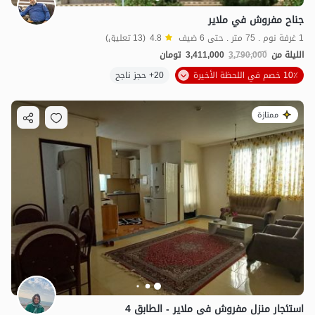
جناح مفروش في ملاير
1 غرفة نوم . 75 متر . حتى 6 ضيف
4.8
(13 تعليق)
الليلة من
3,790,000
3,411,000
تومان
10٪ خصم في اللحظة الأخيرة
20+ حجز ناجح
ممتازة
4
مليون ت
4.4
استئجار منزل مفروش في ملایر - الطابق 4