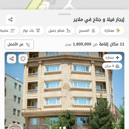
إيجار فيلا و جناح في ملایر
ممتازة.
المسبح
منظر جميل
بات نواز
مضياف
11 مكان إقامة
من
1,800,000
من الأفضل
تومان
ممتازة
8 سكن