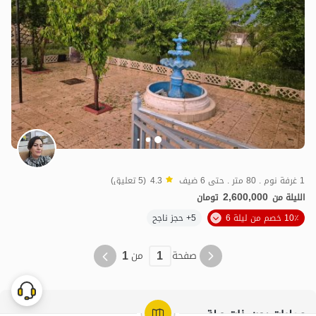
1 غرفة نوم . 80 متر . حتى 6 ضيف
4.3
(5 تعليق)
2,600,000
الليلة من
تومان
10٪ خصم من ليلة 6
5+ حجز ناجح
1
1
صفحة
من
عمليات بحث ذات صلة