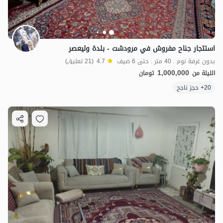
استئجار جناح مفروش في مرودشت - بلدة وليعصر
بدون غرفة نوم . 40 متر . حتى 6 ضيف
4.7
(21 تعليق)
1,000,000
الليلة من
تومان
20+ حجز ناجح