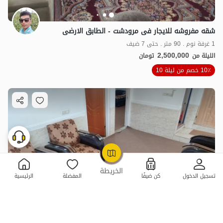
شقه مفروشه للایجار فی مرودشت - الطابق الارضی
1 غرفة نوم . 90 متر . حتى 7 ضيف
2,500,000
الليلة من
تومان
10٪ خصم من ليلة 10
OpenStreetMap
©
الخريطة
تسجيل الدخول
كن ضيفًا
المفضلة
الرئيسية