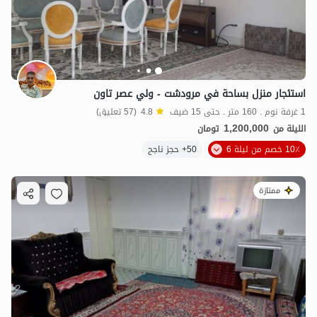
استئجار منزل بساحة في مرودشت - ولي عصر تاون
1 غرفة نوم . 160 متر . حتى 15 ضيف
4.8
(57 تعليق)
1,200,000
الليلة من
تومان
10٪ خصم من ليلة 6
50+ حجز ناجح
ممتازة