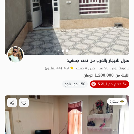
منزل للایجار بالقرب من تخت جمشید
1 غرفة نوم . 90 متر . حتى 4 ضيف
4.9
(44 تعليق)
1,200,000
الليلة من
تومان
5٪ خصم من ليلة 5
50+ حجز ناجح
ممتازة