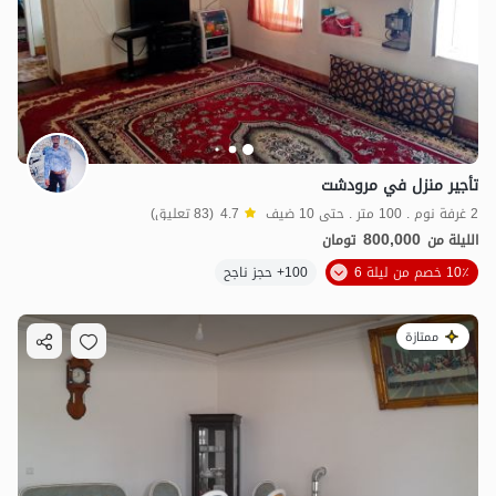
1.2
مليون ت
4.9
تأجير منزل في مرودشت
2 غرفة نوم . 100 متر . حتى 10 ضيف
4.7
(83 تعليق)
800,000
الليلة من
تومان
10٪ خصم من ليلة 6
100+ حجز ناجح
ممتازة