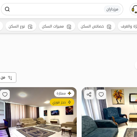
مرزداران
رّة والغرف
خصائص السكن
مميزات السكن
نوع السكن
من 
ممتازة
حجز فوري