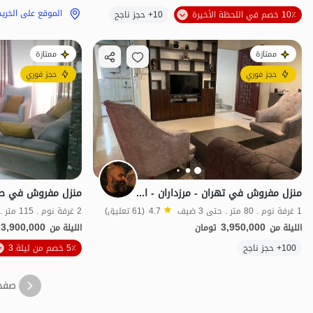
الموقع على الخريطة
الموقع على الخري
10٪ خصم في اللحظة الأخيرة
10+ حجز ناجح
ممتازة
ممتازة
حجز فوري
حجز فوري
منزل مفروش في تهران - مرزداران - الوحدة 2
1 غرفة نوم . 80 متر . حتى 3 ضيف
4.7
(61 تعليق)
2 غرفة نوم . 115 متر . حتى 4 ضيف
3,900,000
3,950,000
الليلة من
تومان
الليلة من
100+ حجز ناجح
5٪ خصم من ليلة 3
بات نواز
صفح