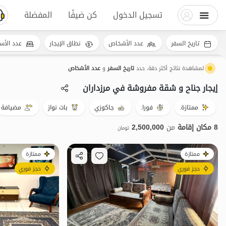
تسجيل الدخول
كن ضيفًا
المفضلة
تاريخ السفر
عدد الأشخاص
نطاق الإيجار
عدد الأس
لمشاهدة نتائج أكثر دقة، حدد
تاريخ السفر
و
عدد الأشخاص
إيجار جناح و شقة مفروشة في مرزداران
ممتازة.
فورا.
جاكوزي
بات نواز
مضيافة
8 مكان إقامة
من
2,500,000
تومان
ممتازة
ممتازة
حجز فوري
حجز فوري