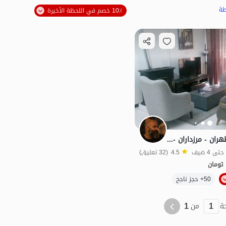
طة
10٪ خصم في اللحظة الأخيرة
منزل مفروش في طهران - مرزداران - الوحدة 3
4.5
(32 تعليق)
تومان
الموقع على الخريطة
50+ حجز ناجح
بات نواز
1
1
ة
من