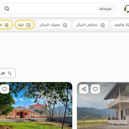
میرمحله
رّة والغرف
خصائص السكن
مميزات السكن
فيلا
فل
من 