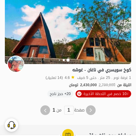
2.43
مليون ت
4.6
كوخ سويسري في ناغان - غوشه
1 غرفة نوم . 25 متر . حتى 5 ضيف
4.6
(14 تعليق)
الليلة من
2,700,000
2,430,000
تومان
10٪ خصم في اللحظة الأخيرة
20+ حجز ناجح
1
1
صفحة
من
عمليات بحث ذات صلة