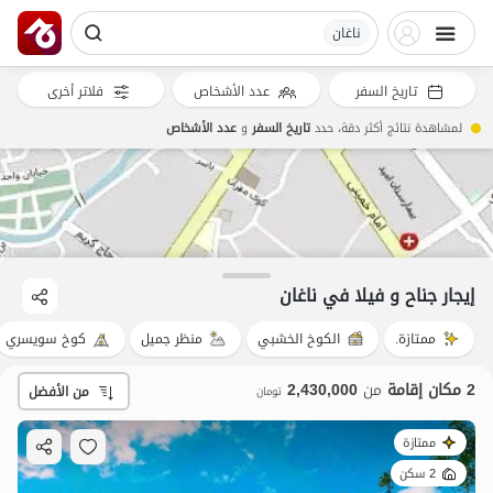
ناغان
تاريخ السفر
عدد الأشخاص
فلاتر أخرى
لمشاهدة نتائج أكثر دقة، حدد
تاريخ السفر
و
عدد الأشخاص
إيجار جناح و فيلا في ناغان
ممتازة.
الكوخ الخشبي
منظر جميل
كوخ سويسري
2 مكان إقامة
من
2,430,000
من الأفضل
تومان
ممتازة
2 سكن