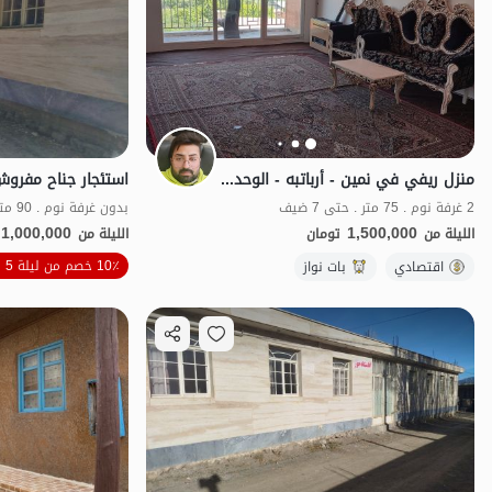
منزل ريفي في نمين - أرباتبه - الوحدة 4
2 غرفة نوم . 75 متر . حتى 7 ضيف
1,000,000
1,500,000
الليلة من
تومان
الليلة من
الموقع على الخريطة
10٪ خصم من ليلة 5
اقتصادي
بات نواز