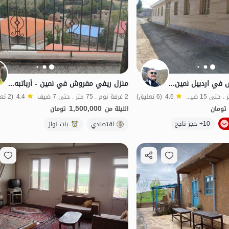
استئجار جناح مفروش في اردبیل نمین - حور
منزل ريفي مفروش في نمين - أرباتبه - الوحدة 5
بدون غرفة نوم . 90 متر . حتى 15 ضيف
4.6
(6 تعليق)
2 غرفة نوم . 75 متر . حتى 7 ضيف
4.4
(2 تعليق)
1,500,000
تومان
الليلة من
تومان
10+ حجز ناجح
اقتصادي
اقتصادي
بات نواز