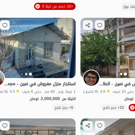
الموقع على الخريطة
الموقع على الخريطة
10٪ خصم من ليلة 3
ات نواز
استئجار منزل مفروش في نمین - الطابق 3
استئجار منزل مفروش في نمین - Arpathepe - الطابق الأرضي
4.9
(8 تعليق)
1 غرفة نوم . 60 متر . حتى 6 ضيف
4.3
(6 تعليق)
2,000,000
تومان
الليلة من
تومان
الموقع على الخريطة
10+ حجز ناجح
5+ حجز ناجح