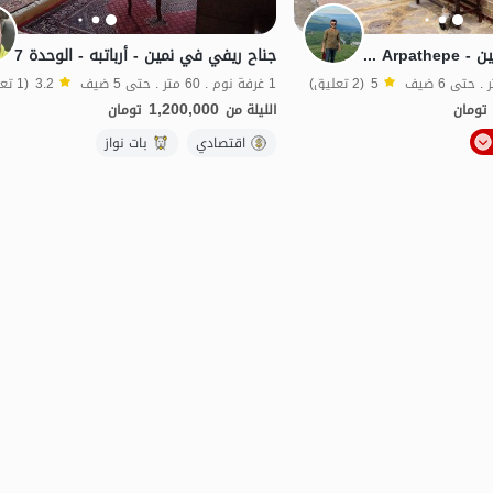
جناح تقليدي في نمین - Arpathepe - وحدة Taranj
جناح ريفي في نمين - أرباتبه - الوحدة 7
5
(2 تعليق)
1 غرفة نوم . 60 متر . حتى 5 ضيف
3.2
(1 تعليق)
1,200,000
تومان
الليلة من
تومان
الموقع على الخريطة
الموقع على الخريطة
اقتصادي
بات نواز