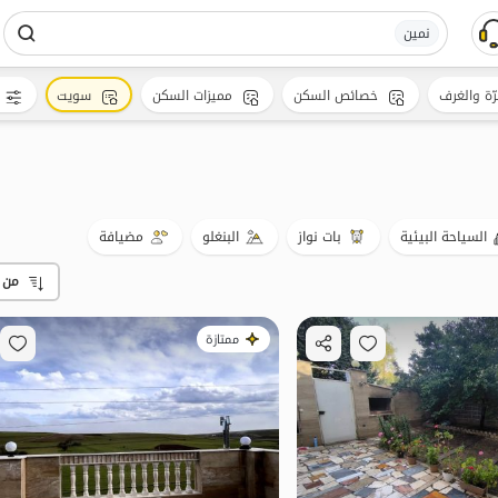
نمین
رّة والغرف
خصائص السكن
مميزات السكن
سويت
السياحة البيئية
بات نواز
البنغلو
مضيافة
من 
ممتازة