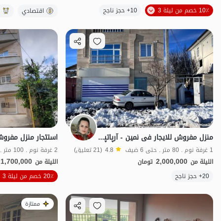
10٪ خصم من ليلة 3
10+ حجز ناجح
منظر جميل
اقتصادي
ب
منزل مفروش للایجار فی نمین - آرپاتپه - الطابق الثانی
1 غرفة نوم . 80 متر . حتى 6 ضيف
4.8
(21 تعليق)
2 غرفة نوم . 100 متر . حتى 10 ضيف
1,700,000
2,000,000
الليلة من
تومان
الليلة من
الموقع على الخريطة
20+ حجز ناجح
20٪ خصم من ليلة 3
ممتازة