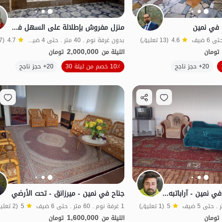
 في نمين
منزل مفروش بإطلالة على السهل في نمين - أرباتبه - الطابق الثالث
4.6
(13 تعليق)
بدون غرفة نوم . 40 متر . حتى 4 ضيف
4.7
(17 تعليق)
2,000,000
تومان
الليلة من
تومان
الموقع على الخريطة
الموقع على الخريطة
20+ حجز ناجح
10٪ خصم من ليلة 30
20+ حجز ناجح
فة الماء
بات نواز
جناح ريفي مفروش في نمين - آراباتبه - الوحدة 2
جناح في نمين - ميرزانق - تحت الأرضي
5
(1 تعليق)
1 غرفة نوم . 60 متر . حتى 6 ضيف
5
(2 تعليق)
1,600,000
تومان
الليلة من
تومان