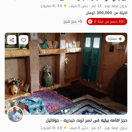
بدون غرفة نوم . 13 متر . حتى 5 ضيف
4.8
(4 تعليق)
300,000
الليلة من
تومان
10٪ خصم من ليلة 2
5+ حجز ناجح
ممتازة
حجز اقامه بیئیه فی نسر تربت حیدریه - جولائیل
بدون غرفة نوم . 17 متر . حتى 6 ضيف
4.6
(5 تعليق)