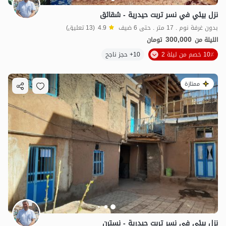
نزل بيئي في نسر تربت حيدرية - شقائق
بدون غرفة نوم . 17 متر . حتى 6 ضيف
4.9
(13 تعليق)
300,000
الليلة من
تومان
10٪ خصم من ليلة 2
10+ حجز ناجح
ممتازة
300,000
ت
4.4
نزل بيئي في نسر تربت حيدرية - نسترن