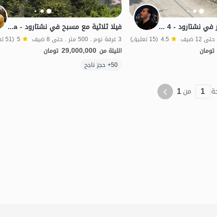
فيلا دوبلكس للإيجار في نشتارود - 4 غرف نوم
فيلا ثلاثية مع مسبح في نشتارود - Dinarsara
4.5
(15 تعليق)
3 غرفة نوم . 500 متر . حتى 8 ضيف
5
(51 تعليق)
29,000,000
تومان
الليلة من
تومان
الموقع على الخريطة
50+ حجز ناجح
بات نواز
شفة الماء
الفخامة والرفاهية
خ
1
1
ة
من