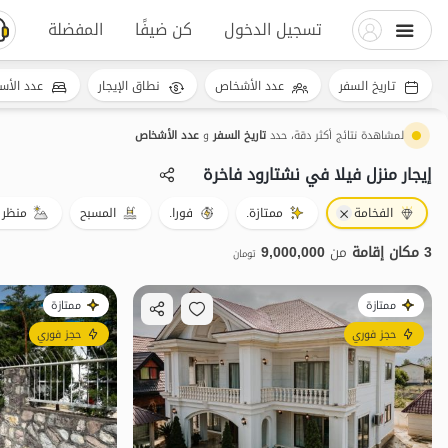
تسجيل الدخول
كن ضيفًا
المفضلة
تاريخ السفر
عدد الأشخاص
نطاق الإيجار
عدد الأس
لمشاهدة نتائج أكثر دقة، حدد
تاريخ السفر
و
عدد الأشخاص
إيجار منزل فيلا في نشتارود فاخرة
الفخامة
ممتازة.
فورا.
المسبح
منظر 
3 مكان إقامة
من
9,000,000
تومان
ممتازة
ممتازة
حجز فوري
حجز فوري