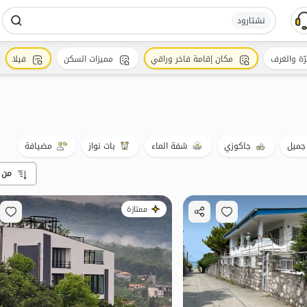
نشتارود
رّة والغرف
مكان إقامة فاخر وراقي
مميزات السكن
فيلا
جميل
جاكوزي
شفة الماء
بات نواز
مضيافة
من 
ممتازة