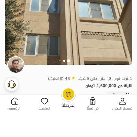
1 غرفة نوم . 40 متر . حتى 6 ضيف
4.6
(8 تعليق)
1,600,000
الليلة من
تومان
10+ حجز ناجح
OpenStreetMap
©
الخريطة
تسجيل الدخول
كن ضيفًا
المفضلة
الرئيسية