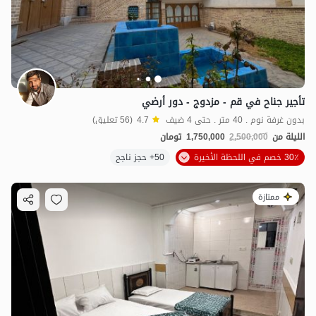
تأجير جناح في قم - مزدوج - دور أرضي
بدون غرفة نوم . 40 متر . حتى 4 ضيف
4.7
(56 تعليق)
الليلة من
2,500,000
1,750,000
تومان
30٪ خصم في اللحظة الأخيرة
50+ حجز ناجح
ممتازة
3.75
مليون ت
4.7