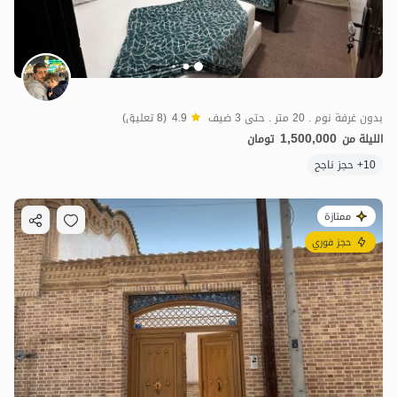
بدون غرفة نوم . 20 متر . حتى 3 ضيف
4.9
(8 تعليق)
1,500,000
الليلة من
تومان
10+ حجز ناجح
ممتازة
حجز فوري