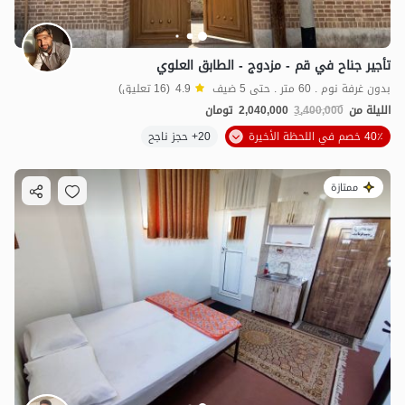
تأجير جناح في قم - مزدوج - الطابق العلوي
بدون غرفة نوم . 60 متر . حتى 5 ضيف
4.9
(16 تعليق)
الليلة من
3,400,000
2,040,000
تومان
40٪ خصم في اللحظة الأخيرة
20+ حجز ناجح
ممتازة