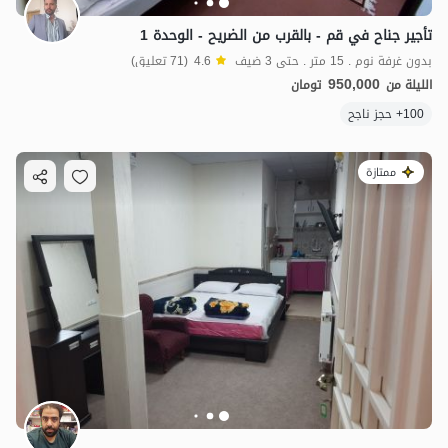
تأجير جناح في قم - بالقرب من الضريح - الوحدة 1
بدون غرفة نوم . 15 متر . حتى 3 ضيف
4.6
(71 تعليق)
950,000
الليلة من
تومان
100+ حجز ناجح
ممتازة