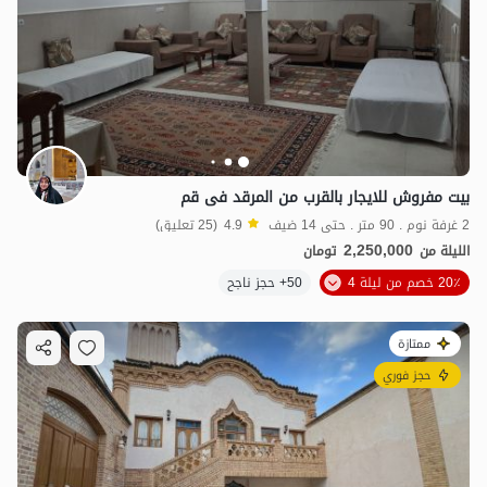
بیت مفروش للایجار بالقرب من المرقد فی قم
2 غرفة نوم . 90 متر . حتى 14 ضيف
4.9
(25 تعليق)
2,250,000
الليلة من
تومان
20٪ خصم من ليلة 4
50+ حجز ناجح
ممتازة
حجز فوري