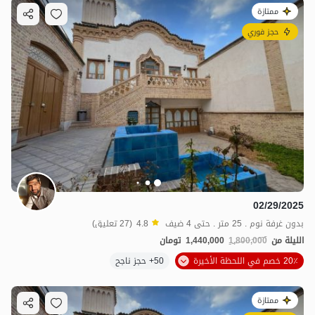
ممتازة
حجز فوري
02/29/2025
بدون غرفة نوم . 25 متر . حتى 4 ضيف
4.8
(27 تعليق)
الليلة من
1,800,000
1,440,000
تومان
20٪ خصم في اللحظة الأخيرة
50+ حجز ناجح
ممتازة