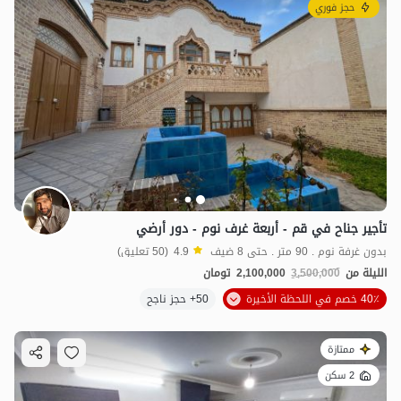
حجز فوري
تأجير جناح في قم - أربعة غرف نوم - دور أرضي
بدون غرفة نوم . 90 متر . حتى 8 ضيف
4.9
(50 تعليق)
الليلة من
3,500,000
2,100,000
تومان
40٪ خصم في اللحظة الأخيرة
50+ حجز ناجح
ممتازة
2 سكن