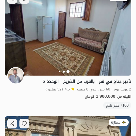
تأجير جناح في قم - بالقرب من الضريح - الوحدة 5
2 غرفة نوم . 60 متر . حتى 8 ضيف
4.6
(52 تعليق)
1,900,000
الليلة من
تومان
100+ حجز ناجح
ممتازة