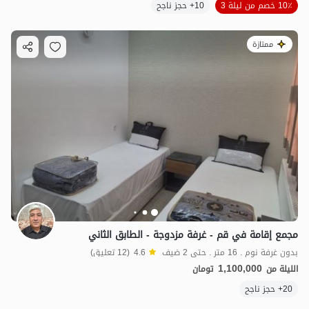
10٪ خصم من ليلة 3
10+ حجز ناجح
ممتازة
مجمع إقامة في قم - غرفة مزدوجة - الطابق الثاني
بدون غرفة نوم . 16 متر . حتى 2 ضيف
4.6
(12 تعليق)
1,100,000
الليلة من
تومان
20+ حجز ناجح