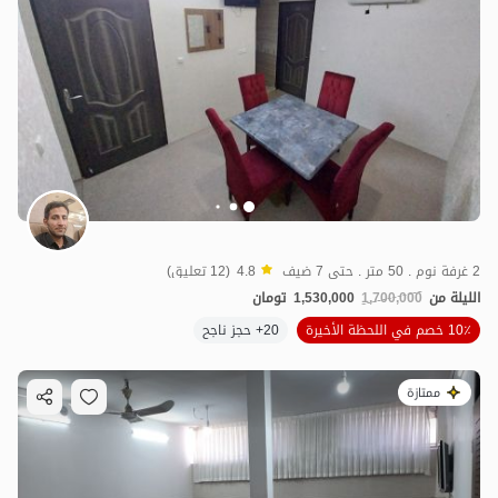
2 غرفة نوم . 50 متر . حتى 7 ضيف
4.8
(12 تعليق)
الليلة من
1,700,000
1,530,000
تومان
10٪ خصم في اللحظة الأخيرة
20+ حجز ناجح
ممتازة