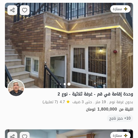
ممتازة
وحدة إقامة في قم - غرفة ثلاثية - نوع 2
بدون غرفة نوم . 19 متر . حتى 3 ضيف
4.7
(7 تعليق)
1,800,000
الليلة من
تومان
10+ حجز ناجح
ممتازة