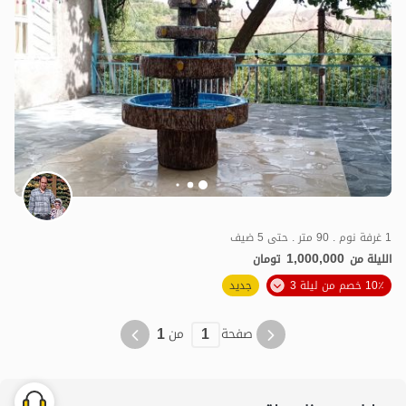
1 غرفة نوم . 90 متر . حتى 5 ضيف
1,000,000
الليلة من
تومان
10٪ خصم من ليلة 3
جديد
1
1
صفحة
من