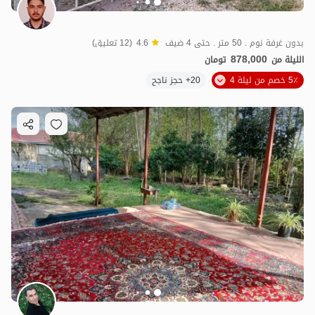
بدون غرفة نوم . 50 متر . حتى 4 ضيف
4.6
(12 تعليق)
878,000
الليلة من
تومان
5٪ خصم من ليلة 4
20+ حجز ناجح
878,000
ت
4.6