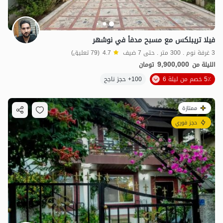
فيلا تريبلكس مع مسبح مدفأ في نوشهر
3 غرفة نوم . 300 متر . حتى 7 ضيف
4.7
(79 تعليق)
9,900,000
الليلة من
تومان
5٪ خصم من ليلة 6
100+ حجز ناجح
ممتازة
حجز فوري