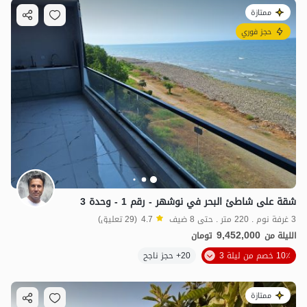
ممتازة
حجز فوري
شقة على شاطئ البحر في نوشهر - رقم 1 - وحدة 3
3 غرفة نوم . 220 متر . حتى 8 ضيف
4.7
(29 تعليق)
9,452,000
الليلة من
تومان
10٪ خصم من ليلة 3
20+ حجز ناجح
ممتازة