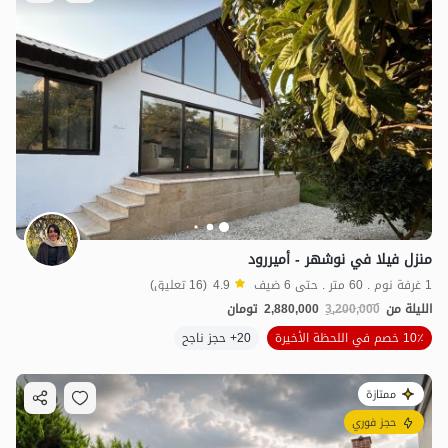
منزل فيلا في نوشهر - أميررود
1 غرفة نوم . 60 متر . حتى 6 ضيف
4.9
(16 تعليق)
الليلة من
3,200,000
2,880,000
تومان
10٪ خصم في اللحظة الأخيرة
20+ حجز ناجح
ممتازة
حجز فوري