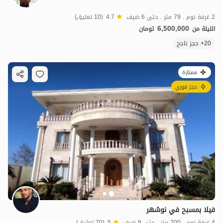
2 غرفة نوم . 79 متر . حتى 6 ضيف
4.7
(10 تعليق)
6,500,000
الليلة من
تومان
20+ حجز ناجح
ممتازة
حجز فوري
فيلا بمسبح في نوشهر
4 غرفة نوم . 700 متر . حتى 8 ضيف
5
(70 تعليق)