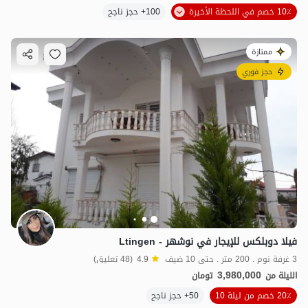
10٪ خصم في اللحظة الأخيرة
100+ حجز ناجح
ممتازة
حجز فوري
فيلا دوبلكس للإيجار في نوشهر - Ltingen
3 غرفة نوم . 200 متر . حتى 10 ضيف
4.9
(48 تعليق)
3,980,000
الليلة من
تومان
20٪ خصم من ليلة 10
50+ حجز ناجح