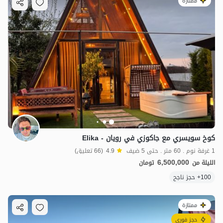
ممتازة
كوخ سويسري مع جاكوزي في رویان - Elika
1 غرفة نوم . 60 متر . حتى 5 ضيف
4.9
(66 تعليق)
6,500,000
الليلة من
تومان
100+ حجز ناجح
ممتازة
حجز فوري