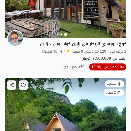
كوخ سويسري للإيجار في زارين كولا رویان - زارين
2 غرفة نوم . 120 متر . حتى 8 ضيف
4.7
(36 تعليق)
7,500,000
الليلة من
تومان
10٪ خصم من ليلة 10
50+ حجز ناجح
ممتازة
2 سكن
2
مليون ت
4.8