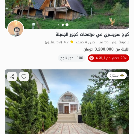
كوخ سويسري في مرتفعات كجور الجميلة
1 غرفة نوم . 56 متر . حتى 4 ضيف
4.7
(59 تعليق)
3,200,000
الليلة من
تومان
20٪ خصم من ليلة 4
100+ حجز ناجح
ممتازة