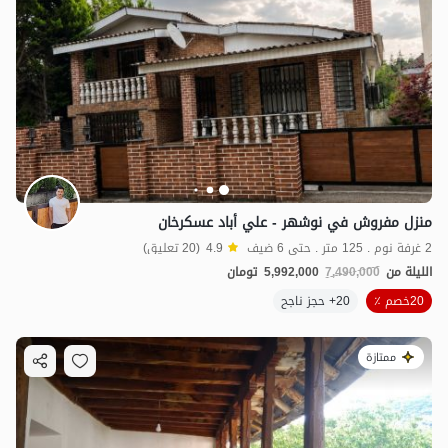
منزل مفروش في نوشهر - علي أباد عسكرخان
2 غرفة نوم . 125 متر . حتى 6 ضيف
4.9
(20 تعليق)
الليلة من
7,490,000
5,992,000
تومان
20خصم ٪
20+ حجز ناجح
ممتازة