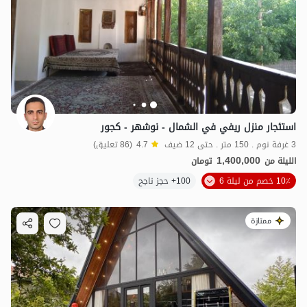
استئجار منزل ريفي في الشمال - نوشهر - كجور
3 غرفة نوم . 150 متر . حتى 12 ضيف
4.7
(86 تعليق)
1,400,000
الليلة من
تومان
10٪ خصم من ليلة 6
100+ حجز ناجح
ممتازة