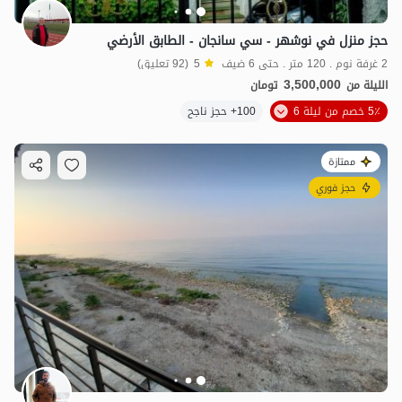
حجز منزل في نوشهر - سي سانجان - الطابق الأرضي
2 غرفة نوم . 120 متر . حتى 6 ضيف
5
(92 تعليق)
3,500,000
الليلة من
تومان
5٪ خصم من ليلة 6
100+ حجز ناجح
ممتازة
حجز فوري