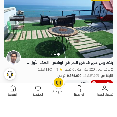
بنتهاوس على شاطئ البحر في نوشهر - الصف الأول - و 1
2 غرفة نوم . 220 متر . حتى 6 ضيف
4.9
(110 تعليق)
الليلة من
11,987,000
9,589,600
تومان
20خصم ٪
100+ حجز ناجح
OpenStreetMap
©
الخريطة
تسجيل الدخول
كن ضيفًا
المفضلة
الرئيسية
ممتازة