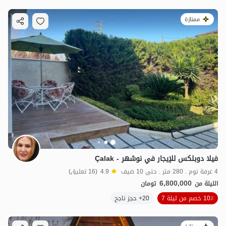
ممتازة
فيلا دوبلكس للإيجار في نوشهر - Çalak
4 غرفة نوم . 280 متر . حتى 10 ضيف
4.9
(16 تعليق)
6,800,000
الليلة من
تومان
10٪ خصم من ليلة 7
20+ حجز ناجح