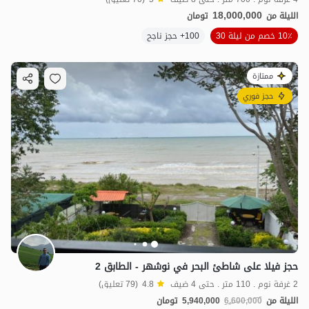
18,000,000
الليلة من
تومان
10٪ خصم من ليلة 30
100+ حجز ناجح
ممتازة
حجز فوري
حجز فيلا على شاطئ البحر في نوشهر - الطابق 2
2 غرفة نوم . 110 متر . حتى 4 ضيف
4.8
(79 تعليق)
الليلة من
6,600,000
5,940,000
تومان