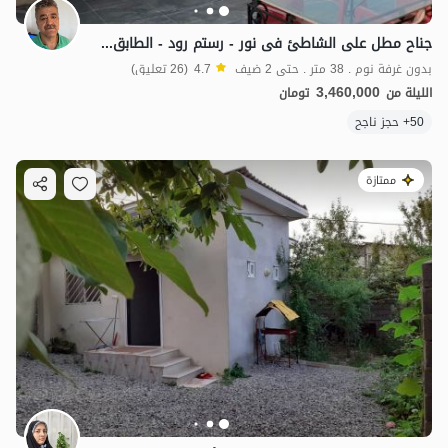
جناح مطل علی الشاطئ فی نور - رستم رود - الطابق السادس
بدون غرفة نوم . 38 متر . حتى 2 ضيف
4.7
(26 تعليق)
3,460,000
الليلة من
تومان
50+ حجز ناجح
ممتازة