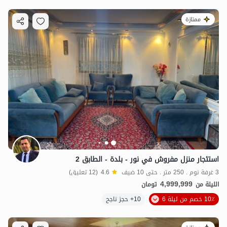
ممتازة
استئجار منزل مفروش في نور - بلدة - الطابق 2
3 غرفة نوم . 250 متر . حتى 10 ضيف
4.6
(12 تعليق)
4,999,999
الليلة من
تومان
10٪ خصم من ليلة 6
10+ حجز ناجح