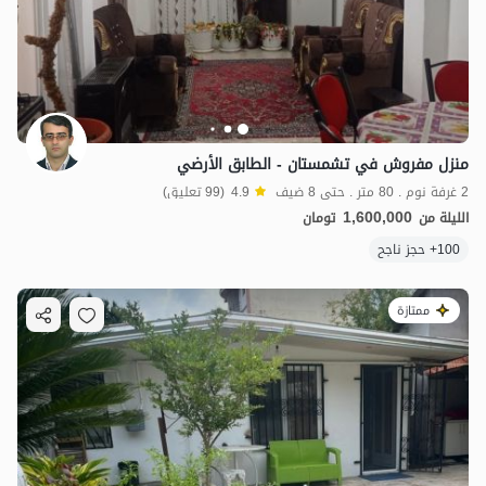
منزل مفروش في تشمستان - الطابق الأرضي
2 غرفة نوم . 80 متر . حتى 8 ضيف
4.9
(99 تعليق)
1,600,000
الليلة من
تومان
100+ حجز ناجح
ممتازة