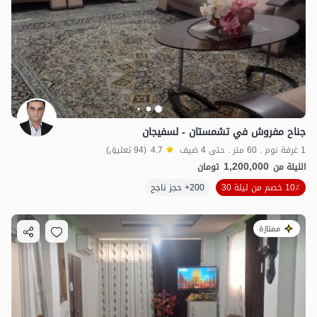
جناح مفروش في تشمستان - لسفيجان
1 غرفة نوم . 60 متر . حتى 4 ضيف
4.7
(94 تعليق)
1,200,000
الليلة من
تومان
10٪ خصم من ليلة 30
200+ حجز ناجح
ممتازة