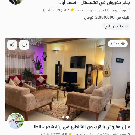
جناح مفروش في تشمستان - نعمت أباد
1 غرفة نوم . 60 متر . حتى 6 ضيف
4.7
(126 تعليق)
2,000,000
الليلة من
تومان
200+ حجز ناجح
ممتازة
منزل مفروش بالقرب من الشاطئ في إيزادشهر - الطابق الأرضي
2 غرفة نوم . 115 متر . حتى 8 ضيف
4.9
(223 تعليق)