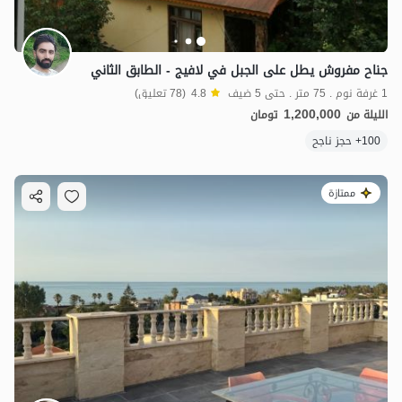
جناح مفروش يطل على الجبل في لافيج - الطابق الثاني
1 غرفة نوم . 75 متر . حتى 5 ضيف
4.8
(78 تعليق)
1,200,000
الليلة من
تومان
100+ حجز ناجح
ممتازة