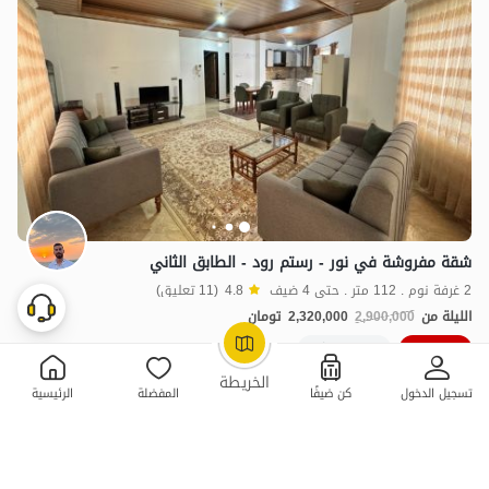
شقة مفروشة في نور - رستم رود - الطابق الثاني
2 غرفة نوم . 112 متر . حتى 4 ضيف
4.8
(11 تعليق)
الليلة من
2,900,000
2,320,000
تومان
20خصم ٪
20+ حجز ناجح
OpenStreetMap
©
الخريطة
تسجيل الدخول
كن ضيفًا
المفضلة
الرئيسية
ممتازة