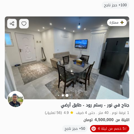
100+ حجز ناجح
ممتازة
جناح في نور - رستم رود - طابق أرضي
1 غرفة نوم . 40 متر . حتى 4 ضيف
4.9
(56 تعليق)
4,500,000
الليلة من
تومان
5٪ خصم من ليلة 4
50+ حجز ناجح