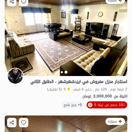
ممتازة
استئجار منزل مفروش في ایزدشهرشهر - الطابق الثاني
2 غرفة نوم . 120 متر . حتى 6 ضيف
5
(5 تعليق)
3,000,000
الليلة من
تومان
10٪ خصم من ليلة 5
5+ حجز ناجح
ممتازة