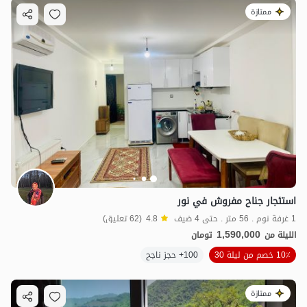
ممتازة
استئجار جناح مفروش في نور
1 غرفة نوم . 56 متر . حتى 4 ضيف
4.8
(62 تعليق)
1,590,000
الليلة من
تومان
10٪ خصم من ليلة 30
100+ حجز ناجح
ممتازة