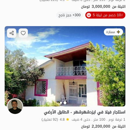
3,000,000
الليلة من
تومان
10٪ خصم من ليلة 5
300+ حجز ناجح
ممتازة
استئجار فيلا في ایزدشهرشهر - الطابق الأرضي
1 غرفة نوم . 100 متر . حتى 4 ضيف
4.8
(92 تعليق)
2,200,000
الليلة من
تومان