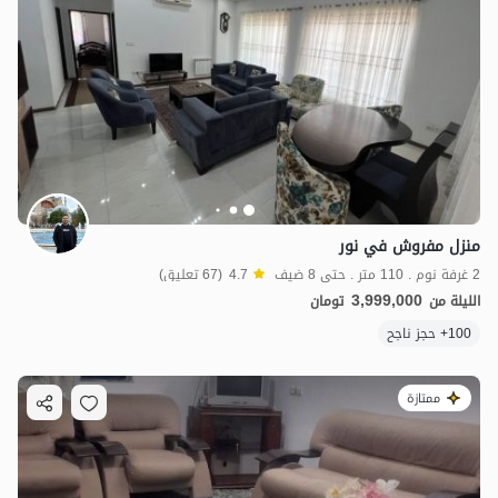
منزل مفروش في نور
2 غرفة نوم . 110 متر . حتى 8 ضيف
4.7
(67 تعليق)
3,999,000
الليلة من
تومان
100+ حجز ناجح
ممتازة