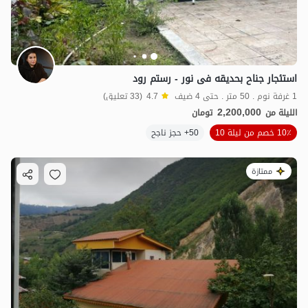
3
مليون ت
استئجار جناح بحدیقه فی نور - رستم رود
1 غرفة نوم . 50 متر . حتى 4 ضيف
4.7
(33 تعليق)
2,200,000
الليلة من
تومان
10٪ خصم من ليلة 10
50+ حجز ناجح
ممتازة