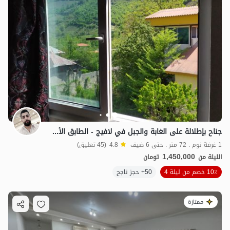
جناح بإطلالة على الغابة والجبل في لافيج - الطابق الأول
1 غرفة نوم . 72 متر . حتى 6 ضيف
4.8
(45 تعليق)
1,450,000
الليلة من
تومان
10٪ خصم من ليلة 4
50+ حجز ناجح
ممتازة