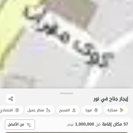
إيجار جناح في نور
ممتازة.
فورا.
المسبح
منظر جميل
اقتصادي
57 مكان إقامة
من
1,000,000
من الأفضل
تومان