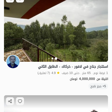
4
مليون ت
4.9
استئجار جناح في لافور - خركاك - الطابق الثاني
1 غرفة نوم . 65 متر . حتى 10 ضيف
4.9
(7 تعليق)
4,000,000
الليلة من
تومان
5+ حجز ناجح