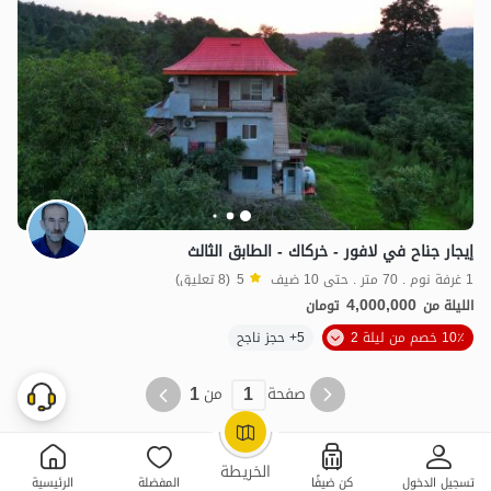
إيجار جناح في لافور - خركاك - الطابق الثالث
1 غرفة نوم . 70 متر . حتى 10 ضيف
5
(8 تعليق)
4,000,000
الليلة من
تومان
10٪ خصم من ليلة 2
5+ حجز ناجح
1
1
صفحة
من
OpenStreetMap
©
الخريطة
عمليات بحث ذات صلة
تسجيل الدخول
كن ضيفًا
المفضلة
الرئيسية