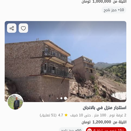
1,000,000
الليلة من
تومان
10+ حجز ناجح
استئجار منزل في بالانجان
2 غرفة نوم . 100 متر . حتى 10 ضيف
4.7
(51 تعليق)
1,200,000
الليلة من
تومان
15٪ خصم من ليلة 6
50+ حجز ناجح