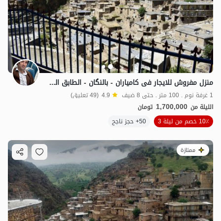
منزل مفروش للایجار فی کامیاران - بالنگان - الطابق الثالث
1 غرفة نوم . 100 متر . حتى 8 ضيف
4.9
(49 تعليق)
1,700,000
الليلة من
تومان
10٪ خصم من ليلة 3
50+ حجز ناجح
ممتازة