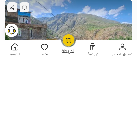
OpenStreetMap
©
الخريطة
تسجيل الدخول
كن ضيفًا
المفضلة
الرئيسية
استئجار جناح في کامیاران - بالانجان
1 غرفة نوم . 95 متر . حتى 10 ضيف
4.9
(25 تعليق)
1,000,000
الليلة من
تومان
10٪ خصم من ليلة 3
20+ حجز ناجح