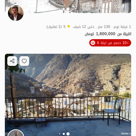
1 غرفة نوم . 130 متر . حتى 12 ضيف
5
(1 تعليق)
1,800,000
الليلة من
تومان
10٪ خصم من ليلة 6