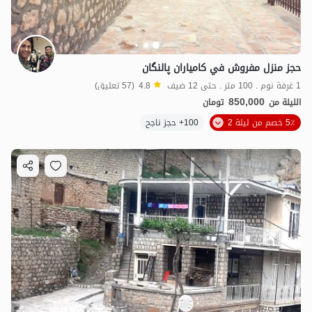
حجز منزل مفروش في كامياران پالنگان
1 غرفة نوم . 100 متر . حتى 12 ضيف
4.8
(57 تعليق)
850,000
الليلة من
تومان
5٪ خصم من ليلة 2
100+ حجز ناجح
2.5
مليون ت
4.9