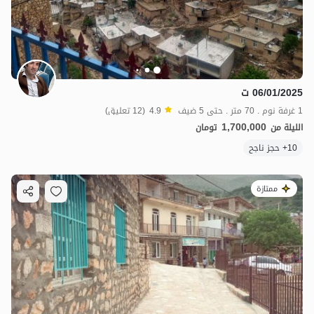
06/01/2025 ت
1 غرفة نوم . 70 متر . حتى 5 ضيف
4.9
(12 تعليق)
1,700,000
الليلة من
تومان
10+ حجز ناجح
ممتازة