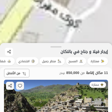
إيجار فيلا و جناح في بالنکان
ممتازة.
المسبح
منظر جميل
اقتصادي
شفة 
11 مكان إقامة
من
850,000
من الأفضل
تومان
ممتازة