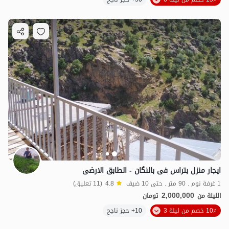
ایجار منزل بتراس فی بالنگان - الطابق الارضی
1 غرفة نوم . 90 متر . حتى 10 ضيف
4.8
(11 تعليق)
2,000,000
الليلة من
تومان
10٪ خصم من ليلة 3
10+ حجز ناجح