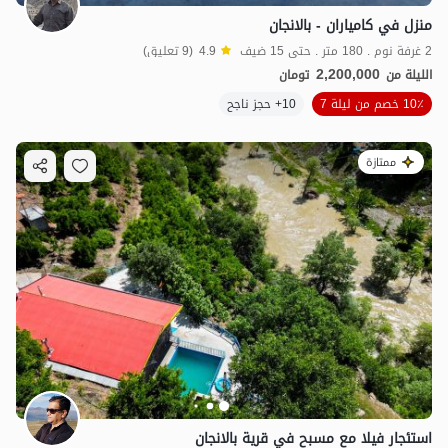
منزل في كامياران - بالانجان
2 غرفة نوم . 180 متر . حتى 15 ضيف
4.9
(9 تعليق)
2,200,000
الليلة من
تومان
10٪ خصم من ليلة 7
10+ حجز ناجح
ممتازة
استئجار فيلا مع مسبح في قرية بالانجان