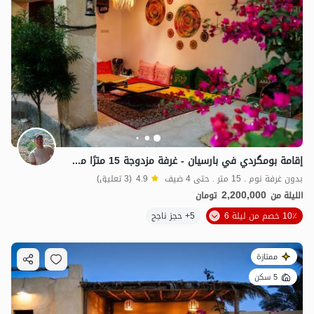
إقامة بومگردي في بارسيان - غرفة مزدوجة 15 مترًا مربعًا - دشتي
بدون غرفة نوم . 15 متر . حتى 4 ضيف
4.9
(3 تعليق)
2,200,000
الليلة من
تومان
10٪ خصم من ليلة 6
5+ حجز ناجح
ممتازة
5 سكن