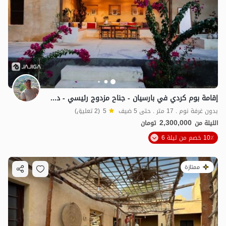
إقامة بوم كردي في بارسيان - جناح مزدوج رئيسي - دشتي
بدون غرفة نوم . 17 متر . حتى 5 ضيف
5
(2 تعليق)
2,300,000
الليلة من
تومان
10٪ خصم من ليلة 6
ممتازة