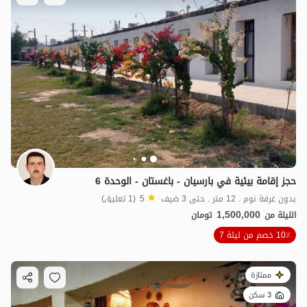
4.6
مليون ت
حجز إقامة بيئية في بارسيان - باغستان - الوحدة 6
بدون غرفة نوم . 12 متر . حتى 3 ضيف
5
(1 تعليق)
1,500,000
الليلة من
تومان
10٪ خصم من ليلة 7
ممتازة
3 سكن