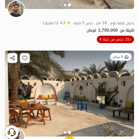
بدون غرفة نوم . 18 متر . حتى 5 ضيف
4.2
(1 تعليق)
1,700,000
الليلة من
تومان
15٪ خصم من ليلة 4
3 سكن