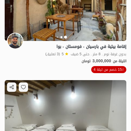
إقامة بيئية في بارسيان - فومستان - بوا
بدون غرفة نوم . 8 متر . حتى 5 ضيف
5
(3 تعليق)
3,000,000
الليلة من
تومان
15٪ خصم من ليلة 4