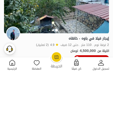
إيجار فيلا في باوه - خانقاه
2 غرفة نوم . 110 متر . حتى 12 ضيف
4.9
(2 تعليق)
4,500,000
الليلة من
تومان
10٪ خصم من ليلة 3
OpenStreetMap
©
الخريطة
تسجيل الدخول
كن ضيفًا
المفضلة
الرئيسية