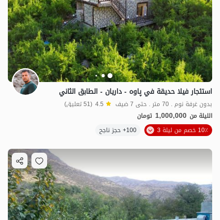
استئجار فيلا حديقة في پاوه - داريان - الطابق الثاني
بدون غرفة نوم . 70 متر . حتى 7 ضيف
4.5
(51 تعليق)
1,000,000
الليلة من
تومان
10٪ خصم من ليلة 3
100+ حجز ناجح