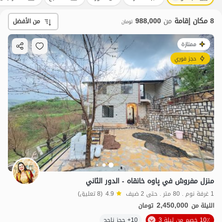
8 مكان إقامة
من
988,000
من الأفضل
تومان
ممتازة
حجز فوري
منزل مفروش في پاوه خانقاه - الدور الثاني
1 غرفة نوم . 80 متر . حتى 2 ضيف
4.9
(8 تعليق)
2,450,000
الليلة من
تومان
10٪ خصم من ليلة 3
10+ حجز ناجح