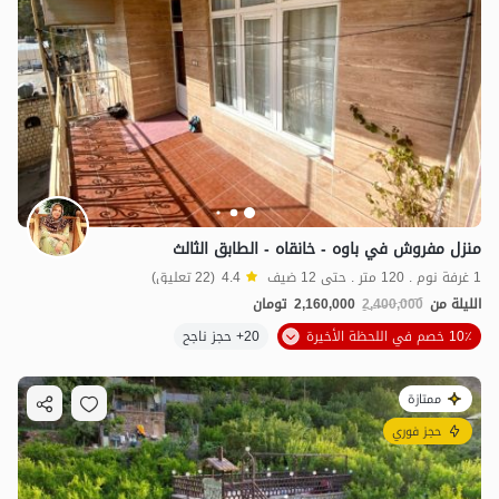
منزل مفروش في باوه - خانقاه - الطابق الثالث
1 غرفة نوم . 120 متر . حتى 12 ضيف
4.4
(22 تعليق)
الليلة من
2,400,000
2,160,000
تومان
10٪ خصم في اللحظة الأخيرة
20+ حجز ناجح
ممتازة
حجز فوري