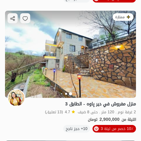
ممتازة
منزل مفروش في دير پاوه - الطابق 3
2 غرفة نوم . 120 متر . حتى 8 ضيف
4.7
(13 تعليق)
2,900,000
الليلة من
تومان
10٪ خصم من ليلة 3
10+ حجز ناجح