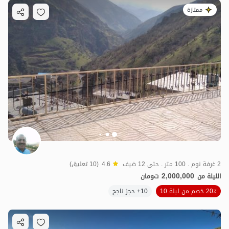
ممتازة
3.5
مليون ت
5
2 غرفة نوم . 100 متر . حتى 12 ضيف
4.6
(10 تعليق)
2,000,000
الليلة من
تومان
20٪ خصم من ليلة 10
10+ حجز ناجح