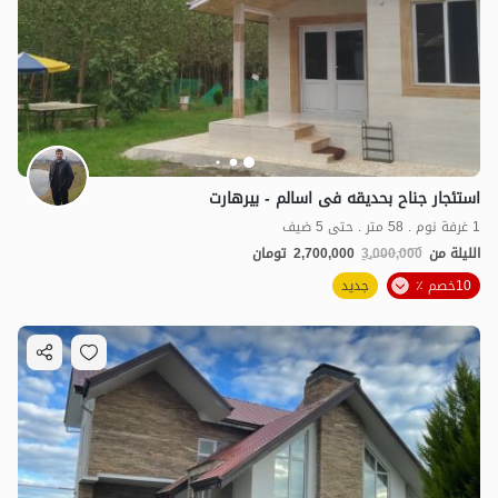
استئجار جناح بحدیقه فی اسالم - بیرهارت
1 غرفة نوم . 58 متر . حتى 5 ضيف
الليلة من
3,000,000
2,700,000
تومان
10خصم ٪
جديد