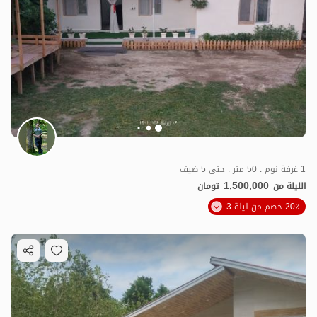
1 غرفة نوم . 50 متر . حتى 5 ضيف
1,500,000
الليلة من
تومان
20٪ خصم من ليلة 3