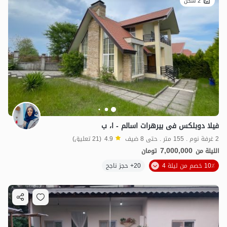
2 سكن
فیلا دوبلکس فی بیرهرات اسالم - ا، ب
2 غرفة نوم . 155 متر . حتى 8 ضيف
4.9
(21 تعليق)
7,000,000
الليلة من
تومان
10٪ خصم من ليلة 4
20+ حجز ناجح
1.5
مليون ت