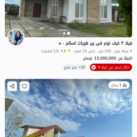
فیلا ۴ غرف نوم فی بیر هیرات اسالم - e
4 غرفة نوم . 220 متر . حتى 13 ضيف
4.8
(12 تعليق)
13,000,000
الليلة من
تومان
10٪ خصم من ليلة 4
20+ حجز ناجح
3 سكن