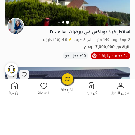
استئجار فیلا دوبلکس فی بیرهرات اسالم - D
2 غرفة نوم . 140 متر . حتى 8 ضيف
4.9
(10 تعليق)
7,000,000
الليلة من
تومان
5٪ خصم من ليلة 4
10+ حجز ناجح
OpenStreetMap
©
الخريطة
تسجيل الدخول
كن ضيفًا
المفضلة
الرئيسية