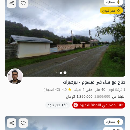
ممتازة
حجز فوري
جناح مع فناء فی غیسوم - بیرهیرات
1 غرفة نوم . 40 متر . حتى 4 ضيف
4.9
(42 تعليق)
الليلة من
1,500,000
1,350,000
تومان
10٪ خصم في اللحظة الأخيرة
50+ حجز ناجح
ممتازة