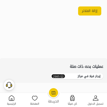
إزالة الفلاتر
عمليات بحث ذات صلة
إيجار فيلا في مرکز
2985
OpenStreetMap
©
الخريطة
تسجيل الدخول
كن ضيفًا
المفضلة
الرئيسية