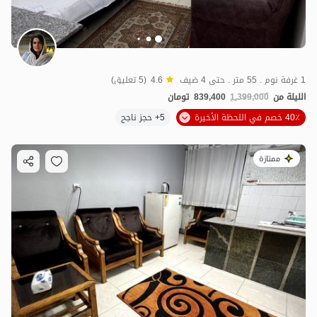
1 غرفة نوم . 55 متر . حتى 4 ضيف
4.6
(5 تعليق)
الليلة من
1,399,000
839,400
تومان
40٪ خصم في اللحظة الأخيرة
5+ حجز ناجح
ممتازة