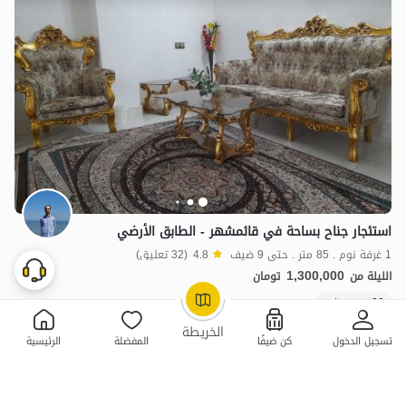
استئجار جناح بساحة في قائمشهر - الطابق الأرضي
1 غرفة نوم . 85 متر . حتى 9 ضيف
4.8
(32 تعليق)
1,300,000
الليلة من
تومان
20+ حجز ناجح
OpenStreetMap
©
الخريطة
تسجيل الدخول
كن ضيفًا
المفضلة
الرئيسية