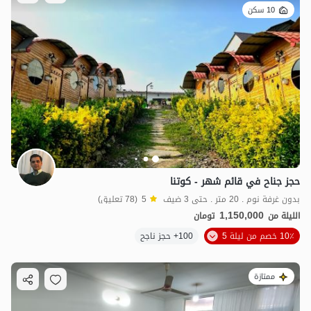
10 سكن
حجز جناح في قائم شهر - كوتنا
بدون غرفة نوم . 20 متر . حتى 3 ضيف
5
(78 تعليق)
1,150,000
الليلة من
تومان
10٪ خصم من ليلة 5
100+ حجز ناجح
ممتازة