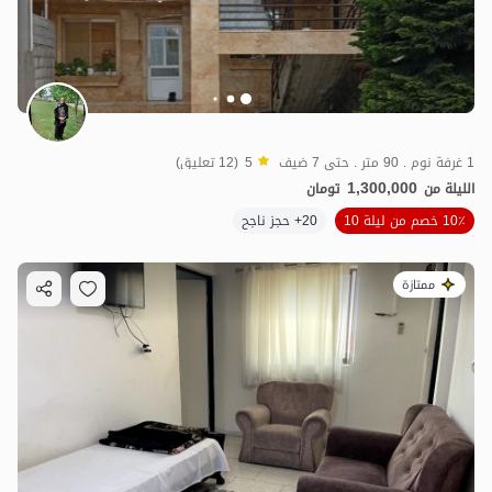
1 غرفة نوم . 90 متر . حتى 7 ضيف
5
(12 تعليق)
1,300,000
الليلة من
تومان
10٪ خصم من ليلة 10
20+ حجز ناجح
ممتازة