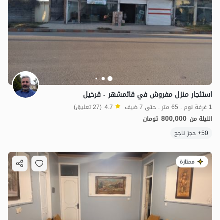
استئجار منزل مفروش في قائمشهر - قرخيل
1 غرفة نوم . 65 متر . حتى 7 ضيف
4.7
(27 تعليق)
800,000
الليلة من
تومان
50+ حجز ناجح
ممتازة