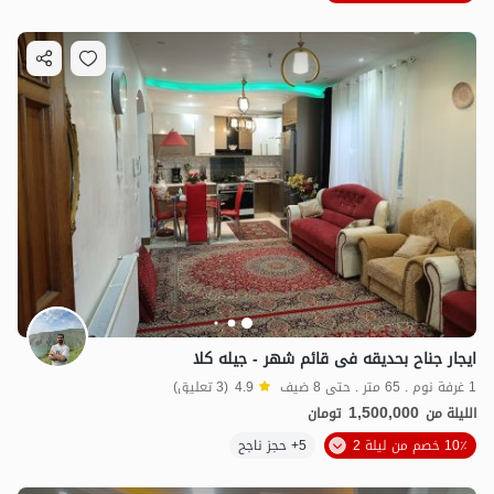
ایجار جناح بحدیقه فی قائم شهر - جیله کلا
1 غرفة نوم . 65 متر . حتى 8 ضيف
4.9
(3 تعليق)
1,500,000
الليلة من
تومان
10٪ خصم من ليلة 2
5+ حجز ناجح