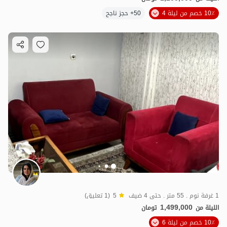
10٪ خصم من ليلة 4
50+ حجز ناجح
1 غرفة نوم . 55 متر . حتى 4 ضيف
5
(1 تعليق)
1,499,000
الليلة من
تومان
10٪ خصم من ليلة 6