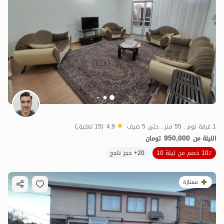
1 غرفة نوم . 55 متر . حتى 5 ضيف
4.9
(15 تعليق)
950,000
الليلة من
تومان
10٪ خصم من ليلة 10
20+ حجز ناجح
ممتازة