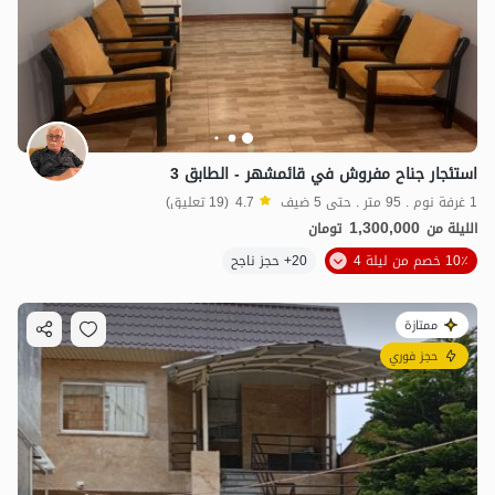
استئجار جناح مفروش في قائمشهر - الطابق 3
1 غرفة نوم . 95 متر . حتى 5 ضيف
4.7
(19 تعليق)
1,300,000
الليلة من
تومان
10٪ خصم من ليلة 4
20+ حجز ناجح
ممتازة
حجز فوري
1.2
مليون ت
4.7