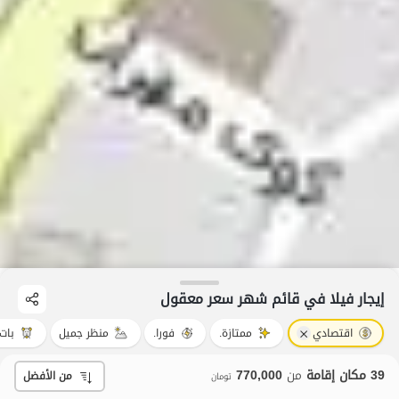
إيجار فيلا في قائم شهر سعر معقول
اقتصادي
ممتازة.
فورا.
منظر جميل
بات 
39 مكان إقامة
من
770,000
من الأفضل
تومان