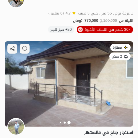
1 غرفة نوم . 55 متر . حتى 3 ضيف
4.7
(6 تعليق)
الليلة من
1,100,000
770,000
تومان
30٪ خصم في اللحظة الأخيرة
20+ حجز ناجح
ممتازة
2 سكن
استئجار جناح في قائمشهر