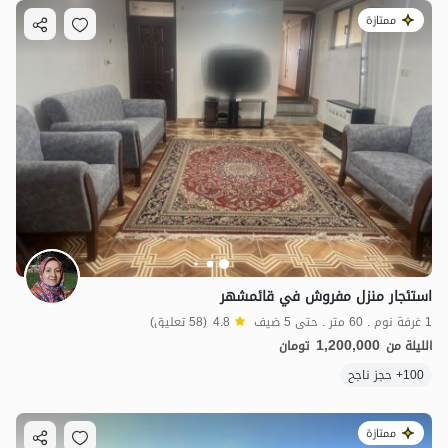
ممتازة
استئجار منزل مفروش في قائمشهر
1 غرفة نوم . 60 متر . حتى 5 ضيف
4.8
(58 تعليق)
1,200,000
الليلة من
تومان
100+ حجز ناجح
ممتازة