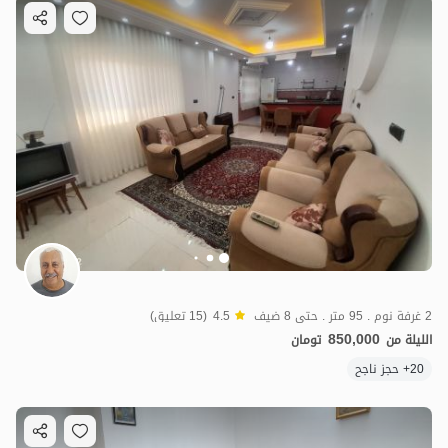
2 غرفة نوم . 95 متر . حتى 8 ضيف
4.5
(15 تعليق)
850,000
الليلة من
تومان
20+ حجز ناجح