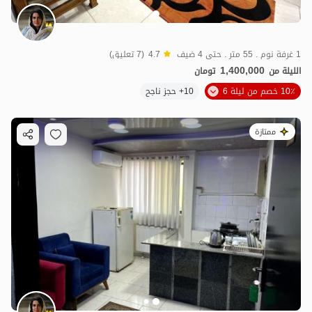
1 غرفة نوم . 55 متر . حتى 4 ضيف
4.7
(7 تعليق)
1,400,000
الليلة من
تومان
10٪ خصم من ليلة 6
10+ حجز ناجح
ممتازة