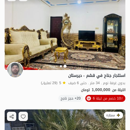
استئجار جناح في قشم - ديرستان
بدون غرفة نوم . 34 متر . حتى 6 ضيف
5
(29 تعليق)
1,000,000
الليلة من
تومان
10٪ خصم من ليلة 6
20+ حجز ناجح
ممتازة