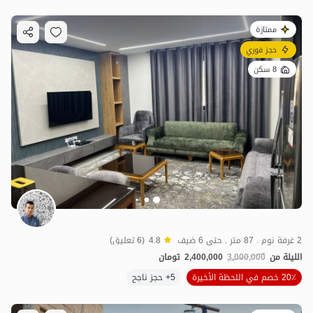
ممتازة
حجز فوري
8 سكن
2 غرفة نوم . 87 متر . حتى 6 ضيف
4.8
(6 تعليق)
الليلة من
3,000,000
2,400,000
تومان
20٪ خصم في اللحظة الأخيرة
5+ حجز ناجح