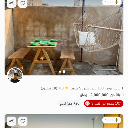
ممتازة
1 غرفة نوم . 100 متر . حتى 5 ضيف
4.8
(18 تعليق)
2,000,000
الليلة من
تومان
10٪ خصم من ليلة 3
20+ حجز ناجح
ممتازة