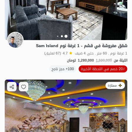
شقق مفروشة في قشم - 1 غرفة نوم Sam Island
1 غرفة نوم . 60 متر . حتى 4 ضيف
4.7
(67 تعليق)
الليلة من
1,600,000
1,280,000
تومان
20٪ خصم في اللحظة الأخيرة
100+ حجز ناجح
ممتازة
2
مليون ت
4.8