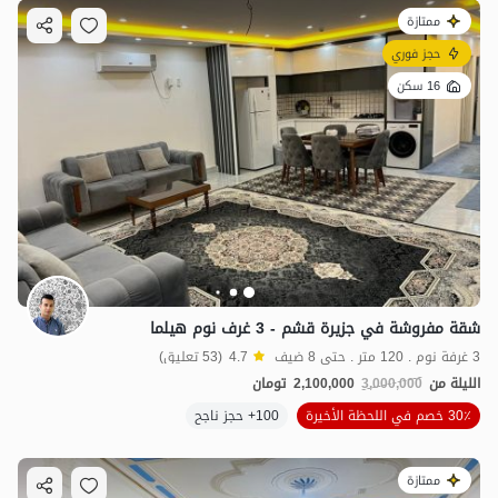
ممتازة
حجز فوري
16 سكن
شقة مفروشة في جزيرة قشم - 3 غرف نوم هيلما
3 غرفة نوم . 120 متر . حتى 8 ضيف
4.7
(53 تعليق)
الليلة من
3,000,000
2,100,000
تومان
30٪ خصم في اللحظة الأخيرة
100+ حجز ناجح
ممتازة