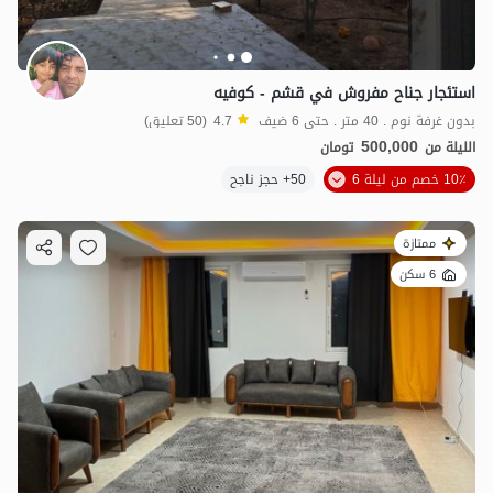
استئجار جناح مفروش في قشم - كوفيه
بدون غرفة نوم . 40 متر . حتى 6 ضيف
4.7
(50 تعليق)
500,000
الليلة من
تومان
10٪ خصم من ليلة 6
50+ حجز ناجح
ممتازة
6 سكن