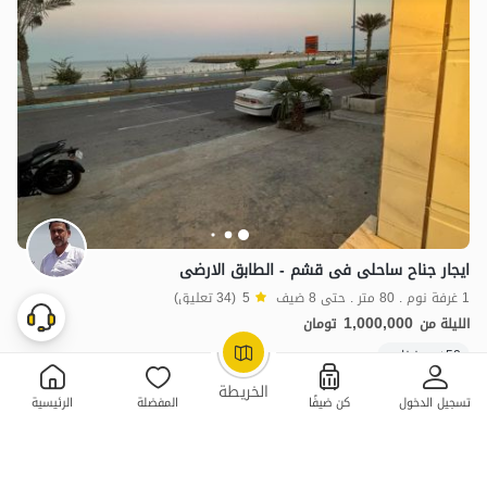
ایجار جناح ساحلی فی قشم - الطابق الارضی
1 غرفة نوم . 80 متر . حتى 8 ضيف
5
(34 تعليق)
1,000,000
الليلة من
تومان
50+ حجز ناجح
OpenStreetMap
©
الخريطة
تسجيل الدخول
كن ضيفًا
المفضلة
الرئيسية
ممتازة