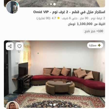
استئجار منزل في قشم - 2 غرف نوم - Omid VIP
2 غرفة نوم . 90 متر . حتى 6 ضيف
4.7
(90 تعليق)
1,100,000
الليلة من
تومان
100+ حجز ناجح
ممتازة