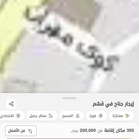
إيجار جناح في قشم
ممتازة.
فورا.
المسبح
منظر جميل
اقتصادي
355 مكان إقامة
من
200,000
من الأفضل
تومان