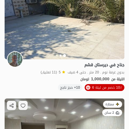
جناح في ديرستان قشم
بدون غرفة نوم . 20 متر . حتى 4 ضيف
5
(11 تعليق)
1,000,000
الليلة من
تومان
10٪ خصم من ليلة 6
10+ حجز ناجح
ممتازة
2 سكن