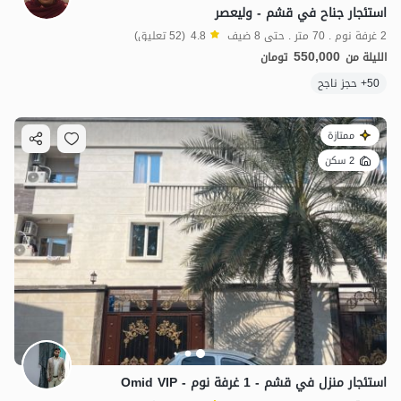
استئجار جناح في قشم - وليعصر
2 غرفة نوم . 70 متر . حتى 8 ضيف
4.8
(52 تعليق)
550,000
الليلة من
تومان
50+ حجز ناجح
ممتازة
2 سكن
استئجار منزل في قشم - 1 غرفة نوم - Omid VIP