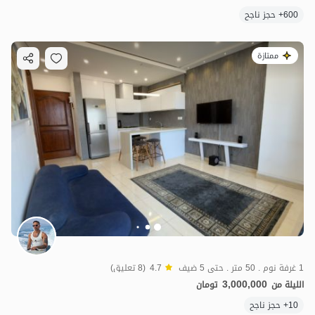
600+ حجز ناجح
ممتازة
1 غرفة نوم . 50 متر . حتى 5 ضيف
4.7
(8 تعليق)
3,000,000
الليلة من
تومان
10+ حجز ناجح