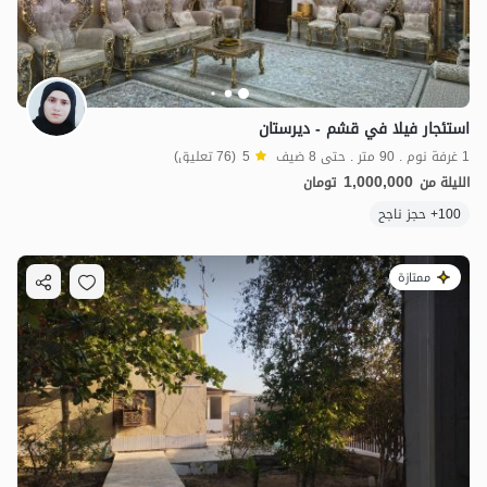
استئجار فيلا في قشم - ديرستان
1 غرفة نوم . 90 متر . حتى 8 ضيف
5
(76 تعليق)
1,000,000
الليلة من
تومان
100+ حجز ناجح
ممتازة