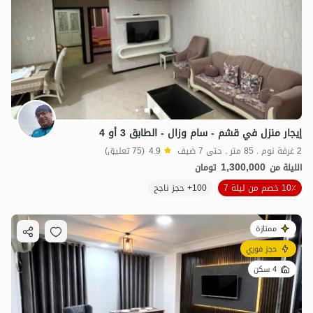
إيجار منزل في قشم - سام وزال - الطابق 3 أو 4
2 غرفة نوم . 85 متر . حتى 7 ضيف
4.9
(75 تعليق)
1,300,000
الليلة من
تومان
10٪ خصم من ليلة 7
100+ حجز ناجح
ممتازة
حجز فوري
4 سكن