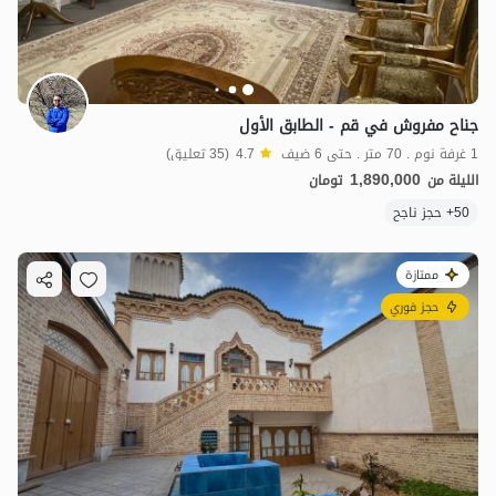
جناح مفروش في قم - الطابق الأول
1 غرفة نوم . 70 متر . حتى 6 ضيف
4.7
(35 تعليق)
1,890,000
الليلة من
تومان
50+ حجز ناجح
ممتازة
حجز فوري