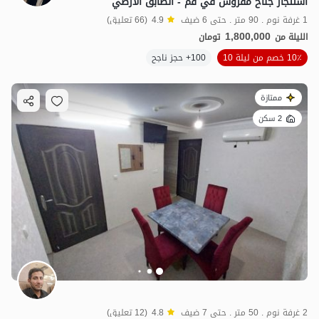
استئجار جناح مفروش في قم - الطابق الأرضي
1 غرفة نوم . 90 متر . حتى 6 ضيف
4.9
(66 تعليق)
1,800,000
الليلة من
تومان
10٪ خصم من ليلة 10
100+ حجز ناجح
ممتازة
2 سكن
2 غرفة نوم . 50 متر . حتى 7 ضيف
4.8
(12 تعليق)