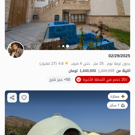
02/29/2025
بدون غرفة نوم . 25 متر . حتى 4 ضيف
4.8
(27 تعليق)
الليلة من
1,800,000
1,440,000
تومان
20٪ خصم في اللحظة الأخيرة
50+ حجز ناجح
ممتازة
7 سكن