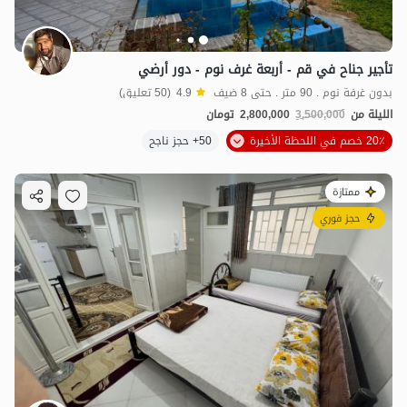
تأجير جناح في قم - أربعة غرف نوم - دور أرضي
بدون غرفة نوم . 90 متر . حتى 8 ضيف
4.9
(50 تعليق)
الليلة من
3,500,000
2,800,000
تومان
20٪ خصم في اللحظة الأخيرة
50+ حجز ناجح
ممتازة
حجز فوري