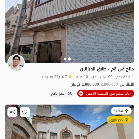
جناح في قم - طابق الميزانين
1 غرفة نوم . 100 متر . حتى 10 ضيف
4.7
(37 تعليق)
الليلة من
2,000,000
1,800,000
تومان
10٪ خصم في اللحظة الأخيرة
50+ حجز ناجح
ممتازة
حجز فوري