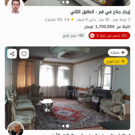
إيجار جناح في قم - الطابق الثاني
1 غرفة نوم . 40 متر . حتى 6 ضيف
4.8
(45 تعليق)
1,700,000
الليلة من
تومان
10٪ خصم من ليلة 3
50+ حجز ناجح
ممتازة
حجز فوري