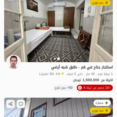
حجز فوري
استئجار جناح في قم - طابق شبه أرضي
1 غرفة نوم . 40 متر . حتى 5 ضيف
4.8
(36 تعليق)
1,500,000
الليلة من
تومان
10٪ خصم من ليلة 4
50+ حجز ناجح
ممتازة
حجز فوري