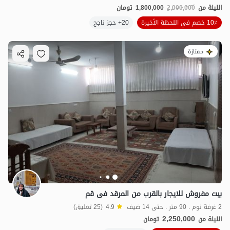
الليلة من
2,000,000
1,800,000
تومان
10٪ خصم في اللحظة الأخيرة
20+ حجز ناجح
ممتازة
بیت مفروش للایجار بالقرب من المرقد فی قم
2 غرفة نوم . 90 متر . حتى 14 ضيف
4.9
(25 تعليق)
2,250,000
الليلة من
تومان