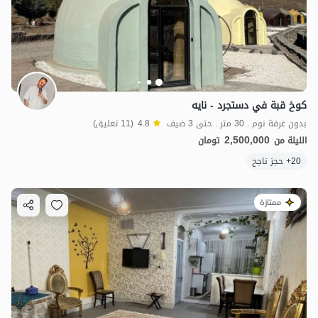
كوخ قبة في دستجرد - نايه
بدون غرفة نوم . 30 متر . حتى 3 ضيف
4.8
(11 تعليق)
2,500,000
الليلة من
تومان
20+ حجز ناجح
ممتازة
1.5
مليون ت
4.9
2.5
مليون ت
4.8