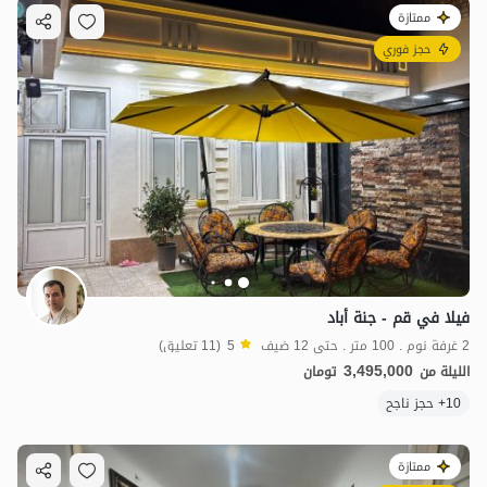
ممتازة
حجز فوري
فيلا في قم - جنة أباد
2 غرفة نوم . 100 متر . حتى 12 ضيف
5
(11 تعليق)
3,495,000
الليلة من
تومان
10+ حجز ناجح
ممتازة