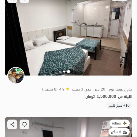
بدون غرفة نوم . 20 متر . حتى 3 ضيف
4.9
(8 تعليق)
1,500,000
الليلة من
تومان
10+ حجز ناجح
ممتازة
6 سكن