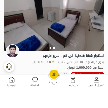
استئجار شقة فندقية في قم - سرير مزدوج
بدون غرفة نوم . 18 متر . حتى 2 ضيف
4.8
(43 تعليق)
1,000,000
الليلة من
تومان
10٪ خصم من ليلة 3
50+ حجز ناجح
OpenStreetMap
©
الخريطة
تسجيل الدخول
كن ضيفًا
المفضلة
الرئيسية
ممتازة
حجز فوري