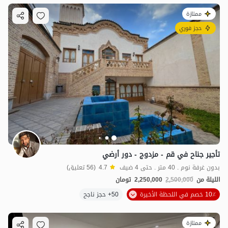
ممتازة
حجز فوري
تأجير جناح في قم - مزدوج - دور أرضي
بدون غرفة نوم . 40 متر . حتى 4 ضيف
4.7
(56 تعليق)
الليلة من
2,500,000
2,250,000
تومان
10٪ خصم في اللحظة الأخيرة
50+ حجز ناجح
ممتازة