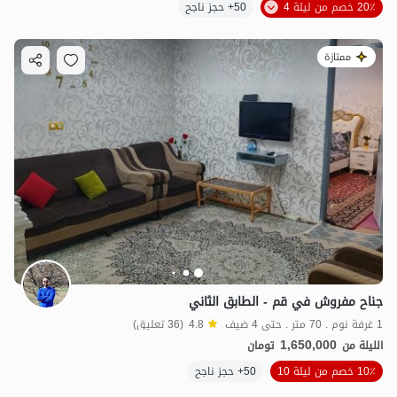
20٪ خصم من ليلة 4
50+ حجز ناجح
ممتازة
جناح مفروش في قم - الطابق الثاني
1 غرفة نوم . 70 متر . حتى 4 ضيف
4.8
(36 تعليق)
1,650,000
الليلة من
تومان
10٪ خصم من ليلة 10
50+ حجز ناجح