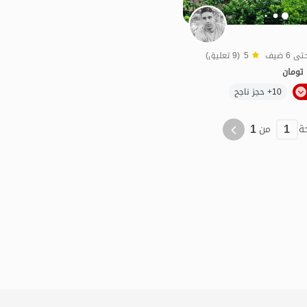
5
(9 تعليق)
تومان
10+ حجز ناجح
منظر جميل
1
1
ة
من