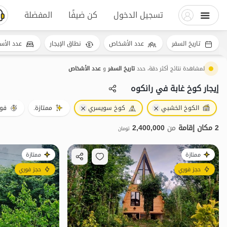
تسجيل الدخول
كن ضيفًا
المفضلة
تاريخ السفر
عدد الأشخاص
نطاق الإيجار
عدد الأس
لمشاهدة نتائج أكثر دقة، حدد
تاريخ السفر
و
عدد الأشخاص
إيجار كوخ غابة في رانکوه
الكوخ الخشبي
كوخ سويسري
ممتازة.
فور
2 مكان إقامة
من
2,400,000
تومان
ممتازة
ممتازة
حجز فوري
حجز فوري