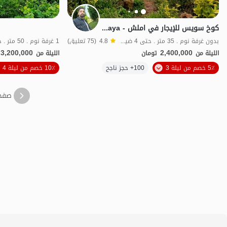
كوخ سويس للإيجار في املش - Ramshaya
بدون غرفة نوم . 35 متر . حتى 4 ضيف
4.8
(75 تعليق)
1 غرفة نوم . 50 متر . حتى 6 ضيف
3,200,000
2,400,000
الليلة من
تومان
الليلة من
الموقع على الخريطة
5٪ خصم من ليلة 3
100+ حجز ناجح
10٪ خصم من ليلة 4
صفح