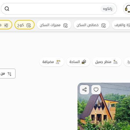
رانکوه
رّة والغرف
خصائص السكن
مميزات السكن
كوخ
ف
ا.
منظر جميل
الساحة
مضيافة
من 