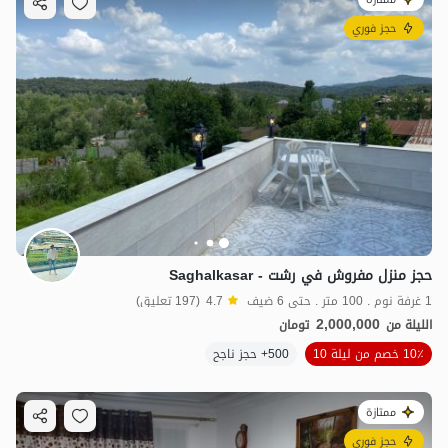
حجز فوري
حجز منزل مفروش في رشت - Saghalkasar
1 غرفة نوم . 100 متر . حتى 6 ضيف
4.7
(197 تعليق)
2,000,000
الليلة من
تومان
10٪ خصم من ليلة 10
500+ حجز ناجح
ممتازة
حجز فوري