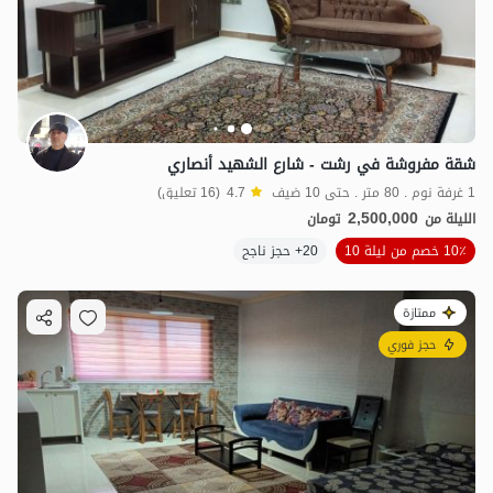
شقة مفروشة في رشت - شارع الشهيد أنصاري
1 غرفة نوم . 80 متر . حتى 10 ضيف
4.7
(16 تعليق)
2,500,000
الليلة من
تومان
10٪ خصم من ليلة 10
20+ حجز ناجح
ممتازة
حجز فوري
1.2
مليون ت
4.8
1.6
مليون ت
5