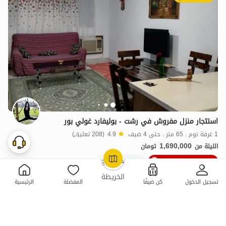
استئجار منزل مفروش في رشت - بوليفارد غولي بور
1 غرفة نوم . 65 متر . حتى 4 ضيف
4.9
(208 تعليق)
1,690,000
الليلة من
تومان
10٪ خصم من ليلة 6
300+ حجز ناجح
OpenStreetMap
©
الخريطة
تسجيل الدخول
كن ضيفًا
المفضلة
الرئيسية
ممتازة
حجز فوري