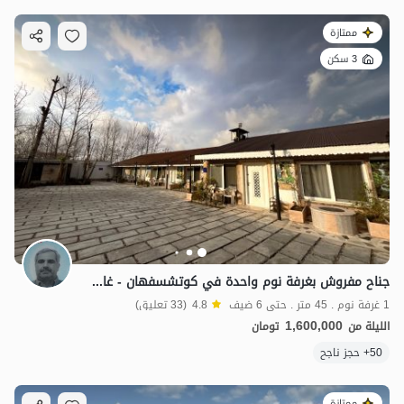
ممتازة
3 سكن
جناح مفروش بغرفة نوم واحدة في كوتشسفهان - غارباسده
1 غرفة نوم . 45 متر . حتى 6 ضيف
4.8
(33 تعليق)
1,600,000
الليلة من
تومان
50+ حجز ناجح
ممتازة