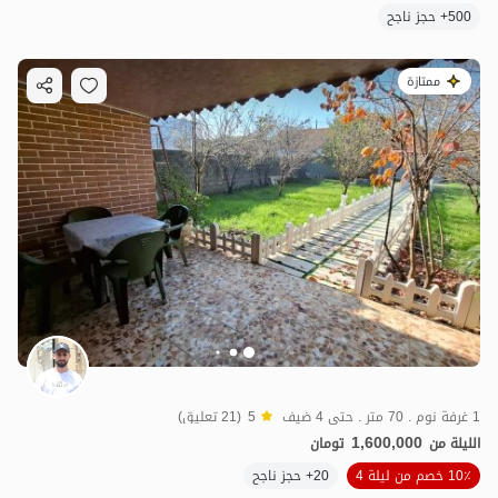
500+ حجز ناجح
ممتازة
1 غرفة نوم . 70 متر . حتى 4 ضيف
5
(21 تعليق)
1,600,000
الليلة من
تومان
10٪ خصم من ليلة 4
20+ حجز ناجح