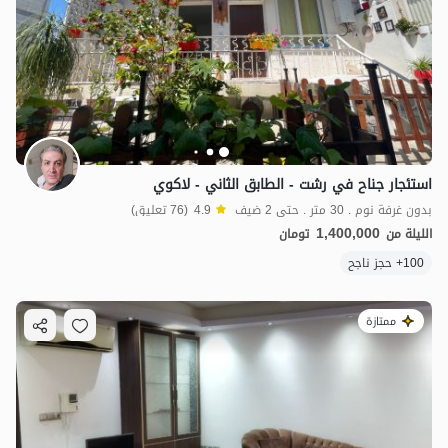
استئجار جناح في رشت - الطابق الثاني - لاكوي
بدون غرفة نوم . 30 متر . حتى 2 ضيف
4.9
(76 تعليق)
1,400,000
الليلة من
تومان
100+ حجز ناجح
ممتازة