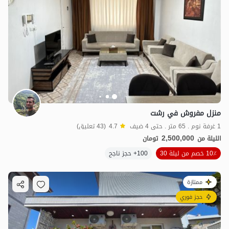
منزل مفروش في رشت
1 غرفة نوم . 65 متر . حتى 4 ضيف
4.7
(43 تعليق)
2,500,000
الليلة من
تومان
10٪ خصم من ليلة 30
100+ حجز ناجح
ممتازة
حجز فوري