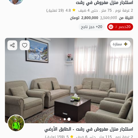
استئجار منزل مفروش في رشت
2 غرفة نوم . 75 متر . حتى 4 ضيف
4.8
(19 تعليق)
الليلة من
3,500,000
2,800,000
تومان
20خصم ٪
20+ حجز ناجح
ممتازة
استئجار منزل مفروش في رشت - الطابق الأرضي
2 غرفة نوم . 115 متر . حتى 6 ضيف
5
(159 تعليق)