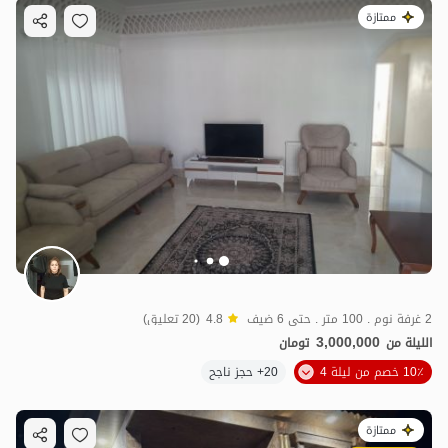
ممتازة
2 غرفة نوم . 100 متر . حتى 6 ضيف
4.8
(20 تعليق)
3,000,000
الليلة من
تومان
10٪ خصم من ليلة 4
20+ حجز ناجح
ممتازة