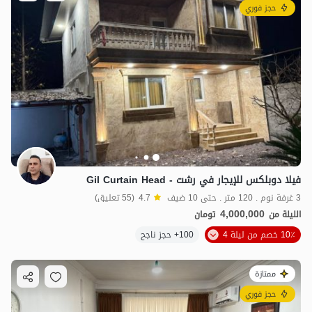
حجز فوري
فيلا دوبلكس للإيجار في رشت - Gil Curtain Head
3 غرفة نوم . 120 متر . حتى 10 ضيف
4.7
(55 تعليق)
4,000,000
الليلة من
تومان
10٪ خصم من ليلة 4
100+ حجز ناجح
ممتازة
حجز فوري