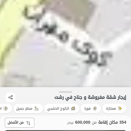
إيجار شقة مفروشة و جناح في رشت
ممتازة.
فورا.
الكوخ الخشبي
منظر جميل
ا
354 مكان إقامة
من
600,000
من الأفضل
تومان