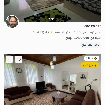
06/12/2025
بدون غرفة نوم . 50 متر . حتى 4 ضيف
4.9
(89 تعليق)
1,400,000
الليلة من
تومان
100+ حجز ناجح
ممتازة
حجز فوري