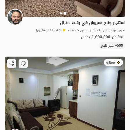
استئجار جناح مفروش في رشت - غزال
بدون غرفة نوم . 50 متر . حتى 5 ضيف
4.9
(277 تعليق)
1,600,000
الليلة من
تومان
500+ حجز ناجح
ممتازة