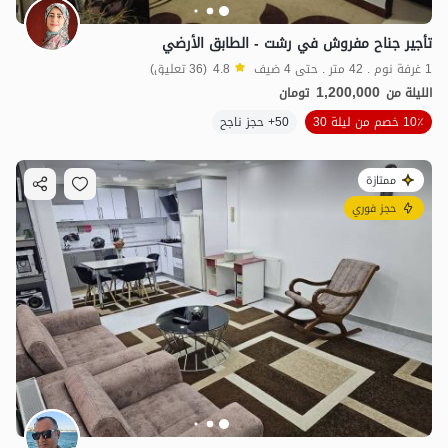
تأجير جناح مفروش في رشت - الطابق الأرضي
1 غرفة نوم . 42 متر . حتى 4 ضيف
4.8
(36 تعليق)
1,200,000
الليلة من
تومان
10٪ خصم من ليلة 30
50+ حجز ناجح
ممتازة
حجز فوري