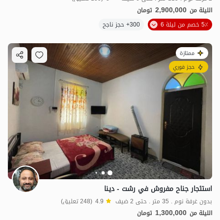
2,900,000
الليلة من
تومان
5٪ خصم من ليلة 6
300+ حجز ناجح
ممتازة
حجز فوري
استئجار جناح مفروش في رشت - دينا
بدون غرفة نوم . 35 متر . حتى 2 ضيف
4.9
(248 تعليق)
1,300,000
الليلة من
تومان