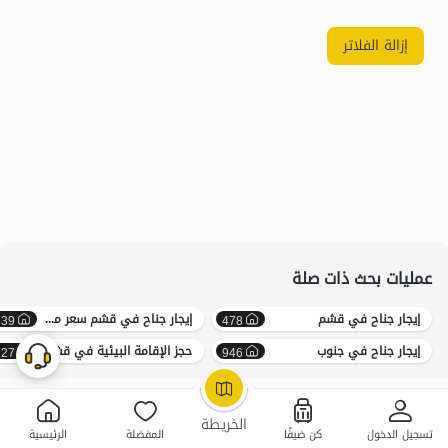
إزالة الفلاتر
عمليات بحث ذات صلة
إيجار جناح في قشم
إيجار جناح في قشم سعر معقول
339
478
إيجار جناح في جنوب
حجز الإقامة البيئية في قشم
327
946
OpenStreetMap
©
الخريطة
تسجيل الدخول
كن ضيفًا
المفضلة
الرئيسية