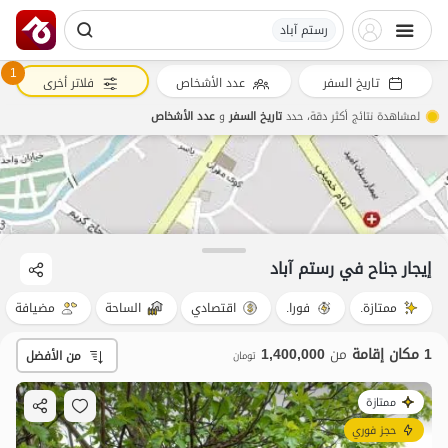
رستم آباد
1
تاريخ السفر
عدد الأشخاص
فلاتر أخرى
لمشاهدة نتائج أكثر دقة، حدد
تاريخ السفر
و
عدد الأشخاص
1.4
مليون ت
4.9
إيجار جناح في رستم آباد
ممتازة.
فورا.
اقتصادي
الساحة
مضيافة
1 مكان إقامة
من
1,400,000
من الأفضل
تومان
ممتازة
حجز فوري