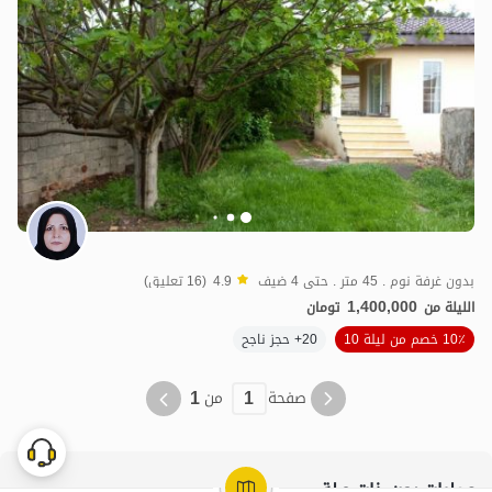
بدون غرفة نوم . 45 متر . حتى 4 ضيف
4.9
(16 تعليق)
1,400,000
الليلة من
تومان
10٪ خصم من ليلة 10
20+ حجز ناجح
1
1
صفحة
من
عمليات بحث ذات صلة