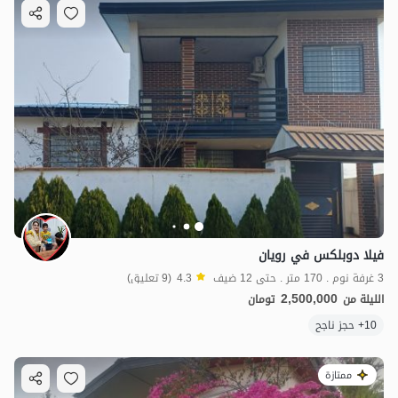
2.5
مليون ت
4.3
فيلا دوبلكس في رويان
3 غرفة نوم . 170 متر . حتى 12 ضيف
4.3
(9 تعليق)
2,500,000
الليلة من
تومان
10+ حجز ناجح
ممتازة