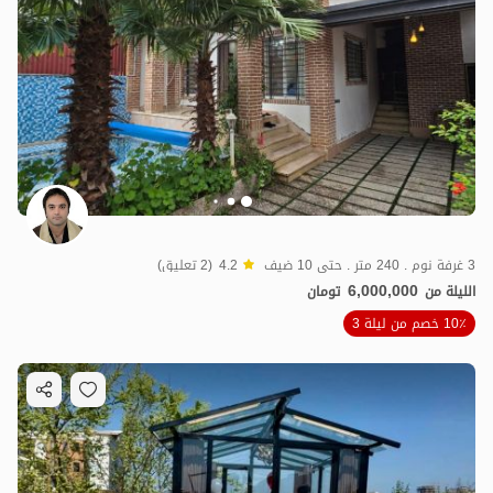
3 غرفة نوم . 240 متر . حتى 10 ضيف
4.2
(2 تعليق)
6,000,000
الليلة من
تومان
10٪ خصم من ليلة 3