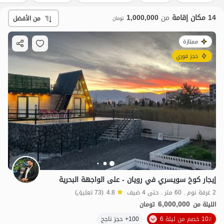
14 مكان إقامة
من
1,000,000
من الأفضل
تومان
ممتازة
حجز فوري
إيجار كوخ سويسري في رويان - على الواجهة البحرية
2 غرفة نوم . 60 متر . حتى 4 ضيف
4.8
(73 تعليق)
6,000,000
الليلة من
تومان
10٪ خصم من ليلة 6
100+ حجز ناجح