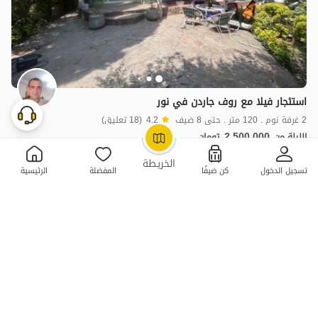
استئجار فيلا مع روف جاردن في نور
2 غرفة نوم . 120 متر . حتى 8 ضيف
4.2
(18 تعليق)
2,500,000
الليلة من
تومان
OpenStreetMap
©
20٪ خصم من ليلة 5
20+ حجز ناجح
الخريطة
تسجيل الدخول
كن ضيفًا
المفضلة
الرئيسية
7 سكن