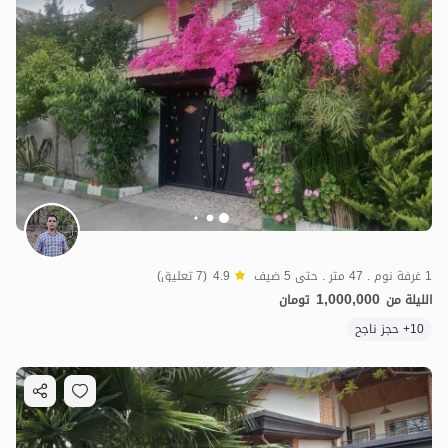
1 غرفة نوم . 47 متر . حتى 5 ضيف
4.9
(7 تعليق)
1,000,000
الليلة من
تومان
10+ حجز ناجح