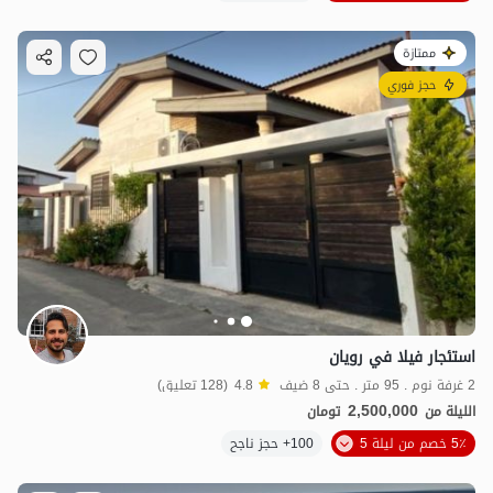
ممتازة
حجز فوري
استئجار فيلا في رويان
2 غرفة نوم . 95 متر . حتى 8 ضيف
4.8
(128 تعليق)
2,500,000
الليلة من
تومان
5٪ خصم من ليلة 5
100+ حجز ناجح