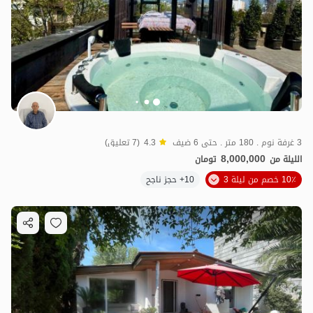
3 غرفة نوم . 180 متر . حتى 6 ضيف
4.3
(7 تعليق)
8,000,000
الليلة من
تومان
10٪ خصم من ليلة 3
10+ حجز ناجح