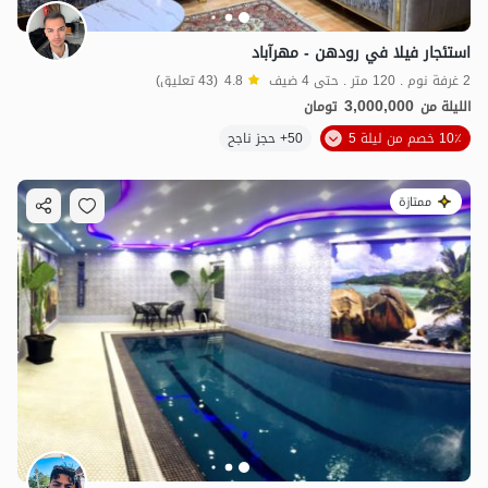
استئجار فيلا في رودهن - مهرآباد
2 غرفة نوم . 120 متر . حتى 4 ضيف
4.8
(43 تعليق)
3,000,000
الليلة من
تومان
10٪ خصم من ليلة 5
50+ حجز ناجح
ممتازة