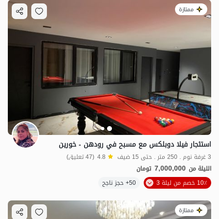
ممتازة
استئجار فيلا دوبلكس مع مسبح في رودهن - خورين
3 غرفة نوم . 250 متر . حتى 15 ضيف
4.8
(47 تعليق)
7,000,000
الليلة من
تومان
10٪ خصم من ليلة 3
50+ حجز ناجح
ممتازة