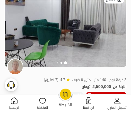
2 سكن
2 غرفة نوم . 140 متر . حتى 8 ضيف
4.7
(7 تعليق)
2,500,000
الليلة من
تومان
20٪ خصم من ليلة 3
20+ حجز ناجح
OpenStreetMap
©
الخريطة
تسجيل الدخول
كن ضيفًا
المفضلة
الرئيسية
ممتازة