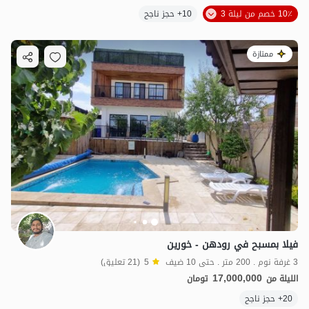
10٪ خصم من ليلة 3
10+ حجز ناجح
ممتازة
فيلا بمسبح في رودهن - خورين
3 غرفة نوم . 200 متر . حتى 10 ضيف
5
(21 تعليق)
17,000,000
الليلة من
تومان
20+ حجز ناجح