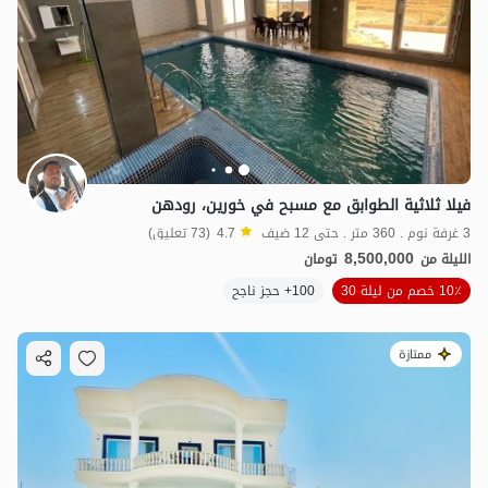
فيلا ثلاثية الطوابق مع مسبح في خورين، رودهن
3 غرفة نوم . 360 متر . حتى 12 ضيف
4.7
(73 تعليق)
8,500,000
الليلة من
تومان
10٪ خصم من ليلة 30
100+ حجز ناجح
ممتازة