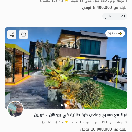
3 غرفة نوم . 330 متر . حتى 18 ضيف
4.8
(12 تعليق)
8,400,000
الليلة من
تومان
20+ حجز ناجح
ممتازة
فيلا مع مسبح وملعب كرة طائرة في رودهن - خورين
3 غرفة نوم . 340 متر . حتى 15 ضيف
4.9
(6 تعليق)
16,000,000
الليلة من
تومان