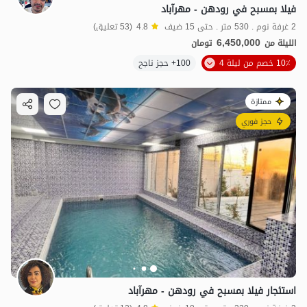
فيلا بمسبح في رودهن - مهرآباد
2 غرفة نوم . 530 متر . حتى 15 ضيف
4.8
(53 تعليق)
6,450,000
الليلة من
تومان
10٪ خصم من ليلة 4
100+ حجز ناجح
ممتازة
حجز فوري
استئجار فيلا بمسبح في رودهن - مهرآباد