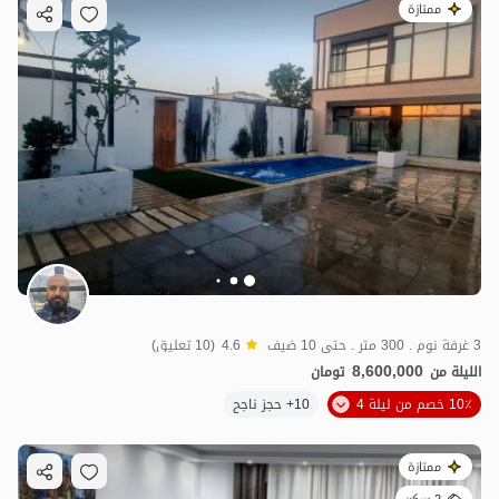
ممتازة
3 غرفة نوم . 300 متر . حتى 10 ضيف
4.6
(10 تعليق)
8,600,000
الليلة من
تومان
10٪ خصم من ليلة 4
10+ حجز ناجح
ممتازة