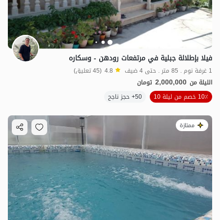
فيلا بإطلالة جبلية في مرتفعات رودهن - وسكاره
1 غرفة نوم . 85 متر . حتى 4 ضيف
4.8
(45 تعليق)
2,000,000
الليلة من
تومان
10٪ خصم من ليلة 10
50+ حجز ناجح
ممتازة