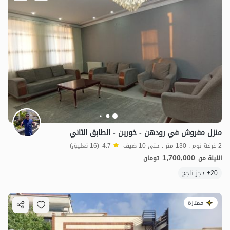
منزل مفروش في رودهن - خورين - الطابق الثاني
2 غرفة نوم . 130 متر . حتى 10 ضيف
4.7
(16 تعليق)
1,700,000
الليلة من
تومان
20+ حجز ناجح
ممتازة