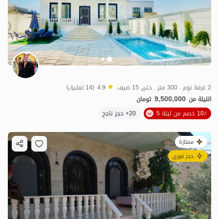
2 غرفة نوم . 300 متر . حتى 15 ضيف
4.9
(14 تعليق)
9,500,000
الليلة من
تومان
10٪ خصم من ليلة 5
20+ حجز ناجح
ممتازة
حجز فوري
7
مليون ت
4.8