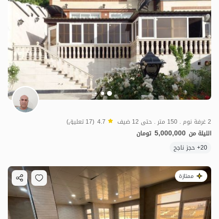
2 غرفة نوم . 150 متر . حتى 12 ضيف
4.7
(17 تعليق)
5,000,000
الليلة من
تومان
20+ حجز ناجح
ممتازة