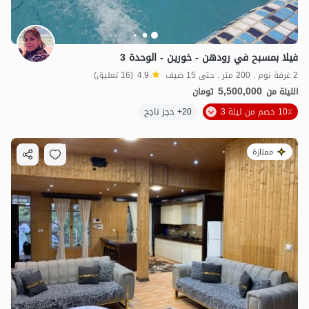
فيلا بمسبح في رودهن - خورين - الوحدة 3
2 غرفة نوم . 200 متر . حتى 15 ضيف
4.9
(16 تعليق)
5,500,000
الليلة من
تومان
10٪ خصم من ليلة 3
20+ حجز ناجح
ممتازة