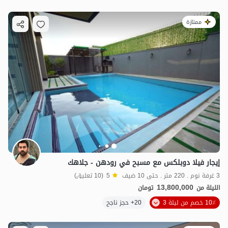
ممتازة
إيجار فيلا دوبلكس مع مسبح في رودهن - جلاهك
3 غرفة نوم . 220 متر . حتى 10 ضيف
5
(10 تعليق)
13,800,000
الليلة من
تومان
10٪ خصم من ليلة 3
20+ حجز ناجح