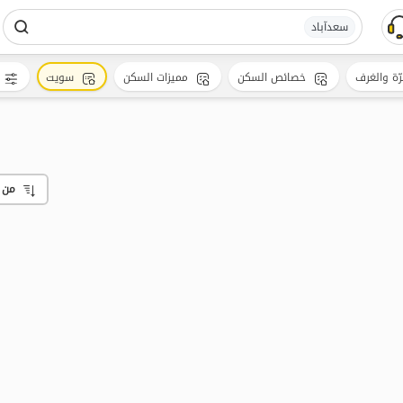
سعدآباد
رّة والغرف
خصائص السكن
مميزات السكن
سويت
من 