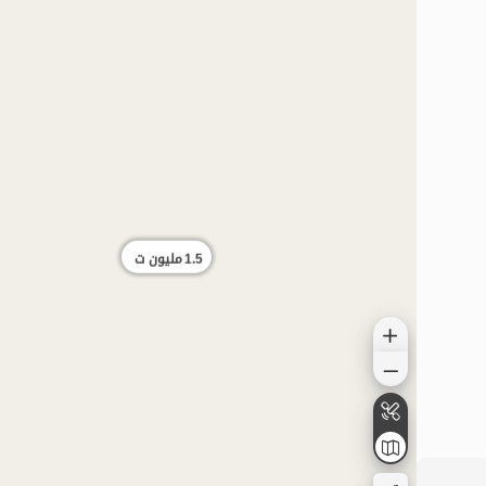
1.5
مليون ت