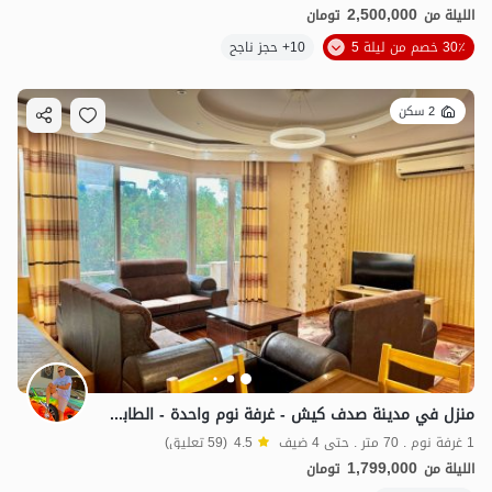
2,500,000
الليلة من
تومان
30٪ خصم من ليلة 5
10+ حجز ناجح
2 سكن
منزل في مدينة صدف كيش - غرفة نوم واحدة - الطابق الثاني أو الثالث
1 غرفة نوم . 70 متر . حتى 4 ضيف
4.5
(59 تعليق)
1,799,000
الليلة من
تومان