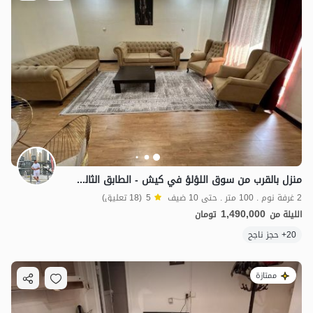
منزل بالقرب من سوق اللؤلؤ في كيش - الطابق الثالث - هيرمند 4
2 غرفة نوم . 100 متر . حتى 10 ضيف
5
(18 تعليق)
1,490,000
الليلة من
تومان
20+ حجز ناجح
ممتازة