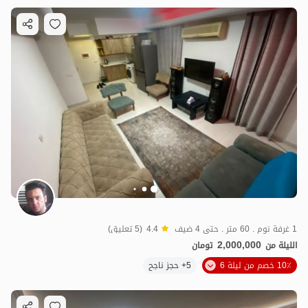
1 غرفة نوم . 60 متر . حتى 4 ضيف
4.4
(5 تعليق)
2,000,000
الليلة من
تومان
10٪ خصم من ليلة 6
5+ حجز ناجح