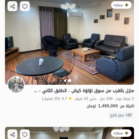
ممتازة
منزل بالقرب من سوق لؤلؤة كيش - الطابق الثاني - هيرمند 3
2 غرفة نوم . 100 متر . حتى 10 ضيف
4.7
(25 تعليق)
1,490,000
الليلة من
تومان
20+ حجز ناجح
ممتازة