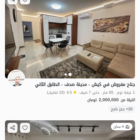
جناح مفروش في كيش - مدينة صدف - الطابق الثاني
1 غرفة نوم . 65 متر . حتى 7 ضيف
4.5
(10 تعليق)
2,000,000
الليلة من
تومان
10+ حجز ناجح
4 سكن