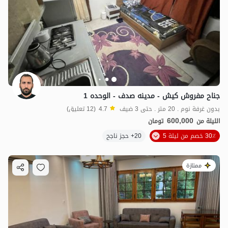
جناح مفروش کیش - مدینه صدف - الوحده 1
بدون غرفة نوم . 20 متر . حتى 3 ضيف
4.7
(12 تعليق)
600,000
الليلة من
تومان
30٪ خصم من ليلة 5
20+ حجز ناجح
ممتازة