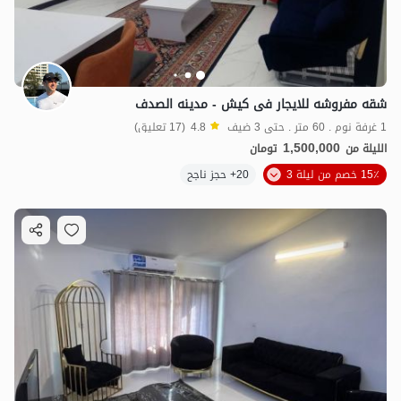
شقه مفروشه للایجار فی کیش - مدینه الصدف
1 غرفة نوم . 60 متر . حتى 3 ضيف
4.8
(17 تعليق)
1,500,000
الليلة من
تومان
15٪ خصم من ليلة 3
20+ حجز ناجح