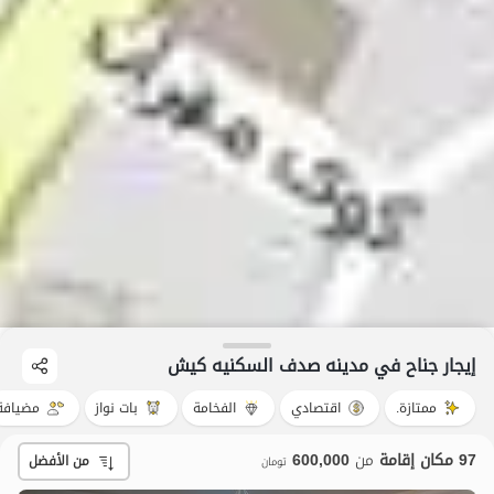
إيجار جناح في مدینه صدف السکنیه کیش
ممتازة.
اقتصادي
الفخامة
بات نواز
مضيافة
97 مكان إقامة
من
600,000
من الأفضل
تومان