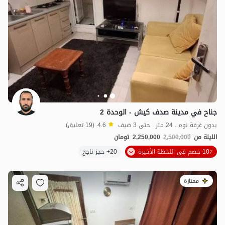
جناح في مدينة صدف كيش - الوحدة 2
بدون غرفة نوم . 24 متر . حتى 3 ضيف
4.6
(19 تعليق)
الليلة من
2,500,000
2,250,000
تومان
10٪ خصم في اللحظة الأخيرة
20+ حجز ناجح
ممتازة