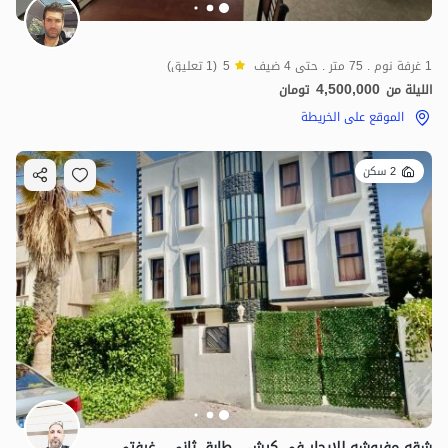
1 غرفة نوم . 75 متر . حتى 4 ضيف
5
(1 تعليق)
4,500,000
الليلة من
تومان
الموقع على الخريطة
2 سكن
شقه مفروشه للایجار فی کیش - طابق ثانی - غرفتی نوم