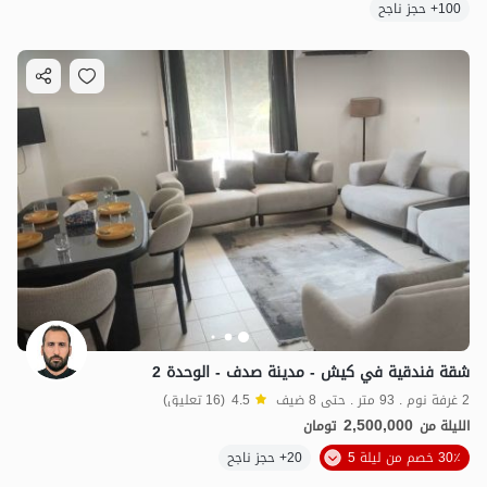
100+ حجز ناجح
شقة فندقية في كيش - مدينة صدف - الوحدة 2
2 غرفة نوم . 93 متر . حتى 8 ضيف
4.5
(16 تعليق)
2,500,000
الليلة من
تومان
30٪ خصم من ليلة 5
20+ حجز ناجح