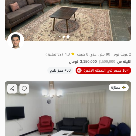
2 غرفة نوم . 90 متر . حتى 8 ضيف
4.8
(32 تعليق)
الليلة من
3,500,000
3,150,000
تومان
10٪ خصم في اللحظة الأخيرة
50+ حجز ناجح
ممتازة
1.5
مليون ت
4.8