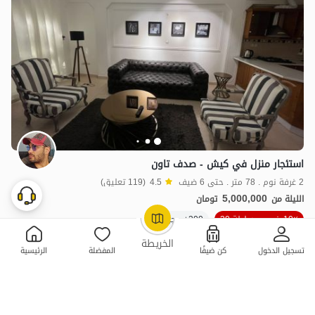
استئجار منزل في کیش - صدف تاون
2 غرفة نوم . 78 متر . حتى 6 ضيف
4.5
(119 تعليق)
5,000,000
الليلة من
تومان
10٪ خصم من ليلة 30
200+ حجز ناجح
OpenStreetMap
©
الخريطة
تسجيل الدخول
كن ضيفًا
المفضلة
الرئيسية