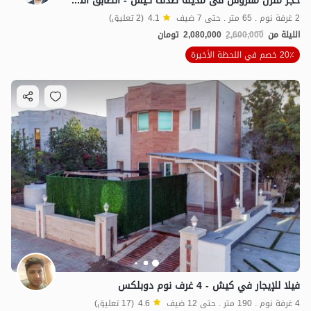
حجز منزل مفروش فی مدینه صدف کیش - الطابق الثانی
2 غرفة نوم . 65 متر . حتى 7 ضيف
4.1
(2 تعليق)
الليلة من
2,600,000
2,080,000
تومان
20٪ خصم في اللحظة الأخيرة
فيلا للإيجار في کیش - 4 غرف نوم دوبلكس
4 غرفة نوم . 190 متر . حتى 12 ضيف
4.6
(17 تعليق)