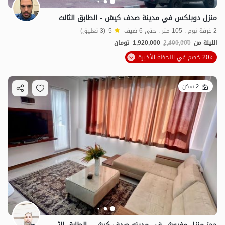
منزل دوبلكس في مدينة صدف كيش - الطابق الثالث
2 غرفة نوم . 105 متر . حتى 6 ضيف
5
(3 تعليق)
الليلة من
2,400,000
1,920,000
تومان
20٪ خصم في اللحظة الأخيرة
2 سكن
1.92
مليون ت
5