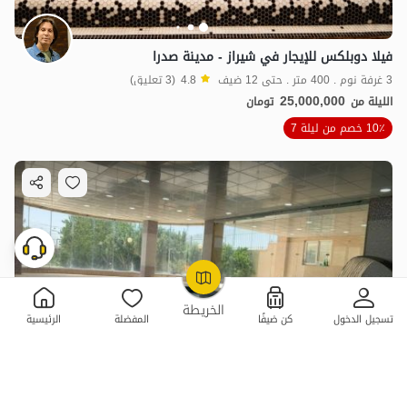
فيلا دوبلكس للإيجار في شيراز - مدينة صدرا
3 غرفة نوم . 400 متر . حتى 12 ضيف
4.8
(3 تعليق)
25,000,000
الليلة من
تومان
10٪ خصم من ليلة 7
OpenStreetMap
©
الخريطة
تسجيل الدخول
كن ضيفًا
المفضلة
الرئيسية