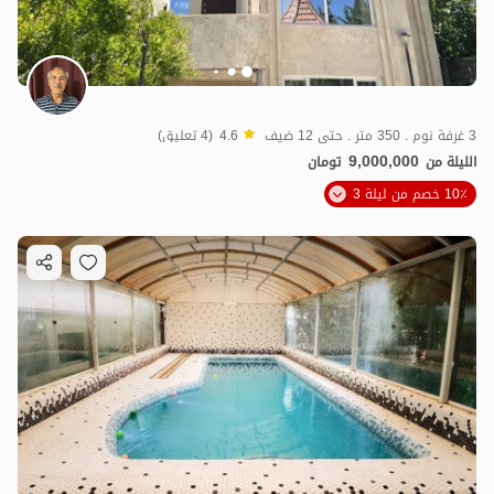
3 غرفة نوم . 350 متر . حتى 12 ضيف
4.6
(4 تعليق)
9,000,000
الليلة من
تومان
10٪ خصم من ليلة 3