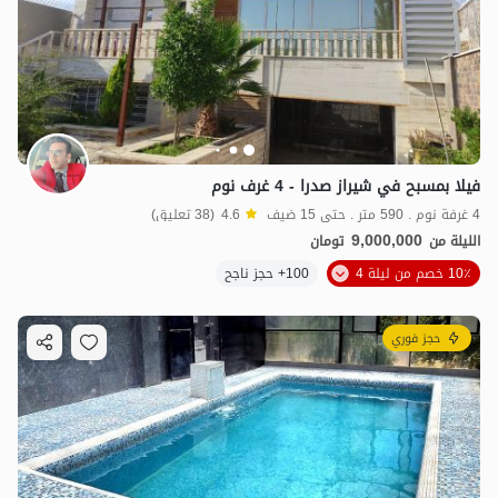
9
مليون ت
4.6
فيلا بمسبح في شيراز صدرا - 4 غرف نوم
4 غرفة نوم . 590 متر . حتى 15 ضيف
4.6
(38 تعليق)
9,000,000
الليلة من
تومان
10٪ خصم من ليلة 4
100+ حجز ناجح
حجز فوري