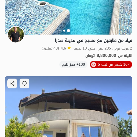
فيلا من طابقين مع مسبح في مدينة صدرا
2 غرفة نوم . 235 متر . حتى 10 ضيف
4.6
(43 تعليق)
8,800,000
الليلة من
تومان
10٪ خصم من ليلة 5
100+ حجز ناجح