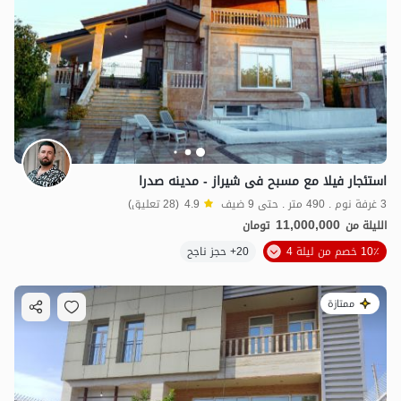
استئجار فیلا مع مسبح فی شیراز - مدینه صدرا
3 غرفة نوم . 490 متر . حتى 9 ضيف
4.9
(28 تعليق)
11,000,000
الليلة من
تومان
10٪ خصم من ليلة 4
20+ حجز ناجح
ممتازة