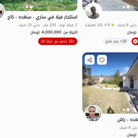
استئجار فيلا في ساري - سنغده - كاج
4.9
(16 تعليق)
2 غرفة نوم . 100 متر . حتى 10 ضيف
4,000,000
تومان
الليلة من
تومان
الموقع على الخريطة
20+ حجز ناجح
10٪ خصم من ليلة 10
غده - راش
تومان