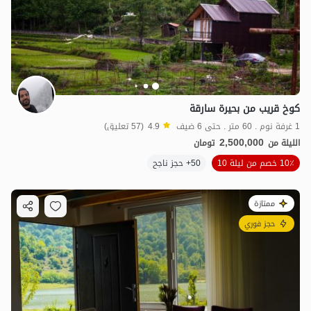
كوخ قريب من بحيرة سارقة
1 غرفة نوم . 60 متر . حتى 6 ضيف
4.9
(57 تعليق)
2,500,000
الليلة من
تومان
10٪ خصم من ليلة 10
50+ حجز ناجح
ممتازة
حجز فوري
3
مليون ت
4.9