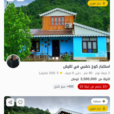
حجز فوري
استئجار كوخ خشبي في تاليش
2 غرفة نوم . 80 متر . حتى 6 ضيف
5
(326 تعليق)
3,500,000
الليلة من
تومان
10٪ خصم من ليلة 10
400+ حجز ناجح
ممتازة
حجز فوري