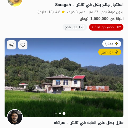
استئجار جناح بنغل في تالش - Saragah
بدون غرفة نوم . 27 متر . حتى 3 ضيف
4.8
(18 تعليق)
1,500,000
الليلة من
تومان
10٪ خصم من ليلة 7
20+ حجز ناجح
ممتازة
حجز فوري
منزل يطل على الغابة في تالش - سراغاه