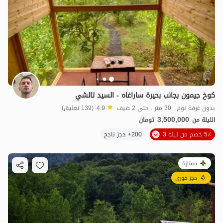
كوخ جيمون بجانب بحيرة ساراغاه - السيد تالشي
بدون غرفة نوم . 30 متر . حتى 2 ضيف
4.9
(139 تعليق)
3,500,000
الليلة من
تومان
5٪ خصم من ليلة 3
200+ حجز ناجح
ممتازة
حجز فوري