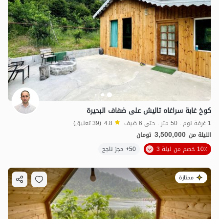
كوخ غابة سراغاه تاليش على ضفاف البحيرة
1 غرفة نوم . 50 متر . حتى 6 ضيف
4.8
(39 تعليق)
3,500,000
الليلة من
تومان
10٪ خصم من ليلة 3
50+ حجز ناجح
ممتازة