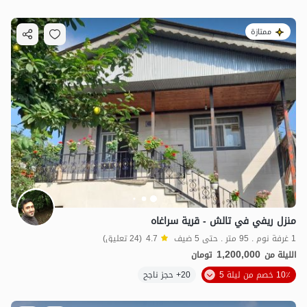
ممتازة
منزل ريفي في تالش - قرية سراغاه
1 غرفة نوم . 95 متر . حتى 5 ضيف
4.7
(24 تعليق)
1,200,000
الليلة من
تومان
10٪ خصم من ليلة 5
20+ حجز ناجح