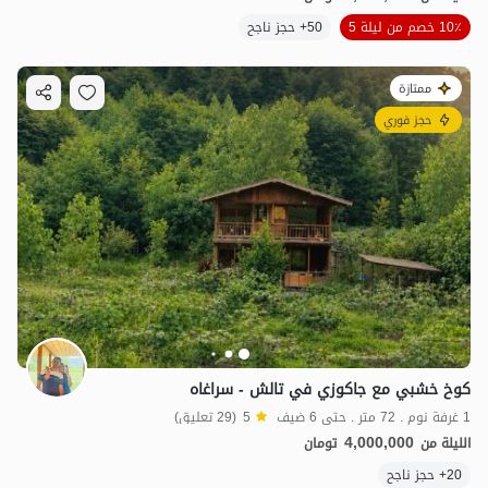
10٪ خصم من ليلة 5
50+ حجز ناجح
ممتازة
حجز فوري
كوخ خشبي مع جاكوزي في تالش - سراغاه
1 غرفة نوم . 72 متر . حتى 6 ضيف
5
(29 تعليق)
4,000,000
الليلة من
تومان
20+ حجز ناجح