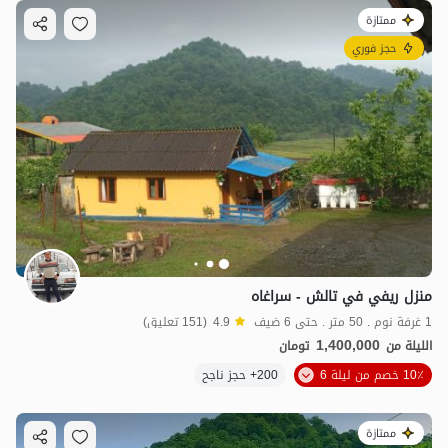
ممتازة
حجز فوري
منزل ريفي في تالش - سراغاه
1 غرفة نوم . 50 متر . حتى 6 ضيف
4.9
(151 تعليق)
1,400,000
الليلة من
تومان
10٪ خصم من ليلة 6
200+ حجز ناجح
ممتازة