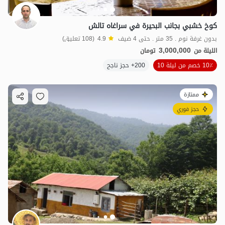
كوخ خشبي بجانب البحيرة في سراغاه تالش
بدون غرفة نوم . 35 متر . حتى 4 ضيف
4.9
(108 تعليق)
3,000,000
الليلة من
تومان
10٪ خصم من ليلة 10
200+ حجز ناجح
ممتازة
حجز فوري