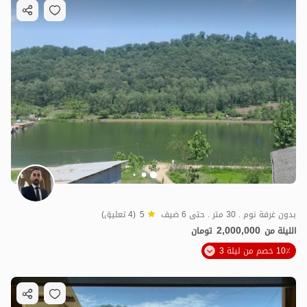
بدون غرفة نوم . 30 متر . حتى 6 ضيف
5
(4 تعليق)
2,000,000
الليلة من
تومان
10٪ خصم من ليلة 3