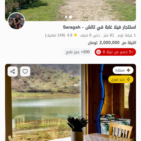
استئجار فيلا غابة في تالش - Saragah
1 غرفة نوم . 81 متر . حتى 6 ضيف
4.9
(149 تعليق)
2,000,000
الليلة من
تومان
5٪ خصم من ليلة 6
200+ حجز ناجح
ممتازة
حجز فوري