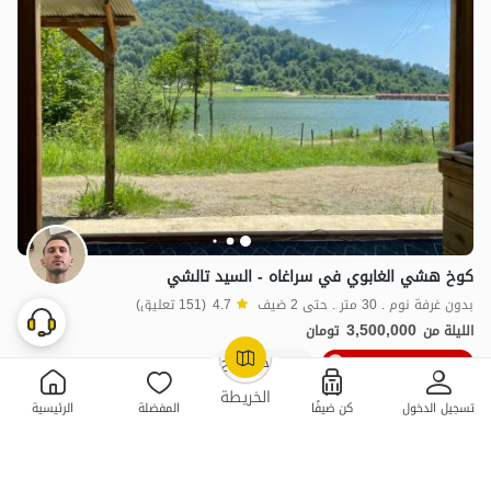
كوخ هشي الغابوي في سراغاه - السيد تالشي
بدون غرفة نوم . 30 متر . حتى 2 ضيف
4.7
(151 تعليق)
3,500,000
الليلة من
تومان
20٪ خصم من ليلة 6
300+ حجز ناجح
OpenStreetMap
©
الخريطة
تسجيل الدخول
كن ضيفًا
المفضلة
الرئيسية
ممتازة