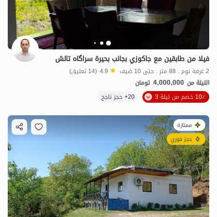
فيلا من طابقين مع جاكوزي بجانب بحيرة سراگاه تالش
2 غرفة نوم . 88 متر . حتى 10 ضيف
4.9
(14 تعليق)
4,000,000
الليلة من
تومان
10٪ خصم من ليلة 3
20+ حجز ناجح
ممتازة
حجز فوري