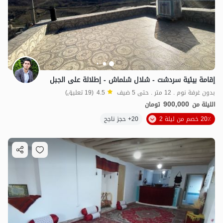
إقامة بيئية سردشت - شلال شلماش - إطلالة على الجبل
900,000
ت
4.5
بدون غرفة نوم . 12 متر . حتى 5 ضيف
4.5
(19 تعليق)
900,000
الليلة من
تومان
20٪ خصم من ليلة 2
20+ حجز ناجح