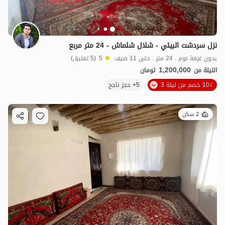
نزل سردشت البيئي - شلال شلماش - 24 متر مربع
بدون غرفة نوم . 24 متر . حتى 11 ضيف
5
(5 تعليق)
1,200,000
الليلة من
تومان
10٪ خصم من ليلة 3
5+ حجز ناجح
2 سكن