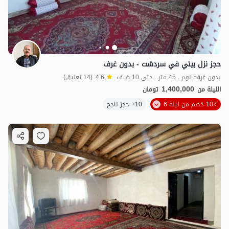
حجز نزل بيئي في سردشت - بدون غرف
بدون غرفة نوم . 45 متر . حتى 10 ضيف
4.6
(14 تعليق)
1,400,000
الليلة من
تومان
10٪ خصم من ليلة 6
10+ حجز ناجح