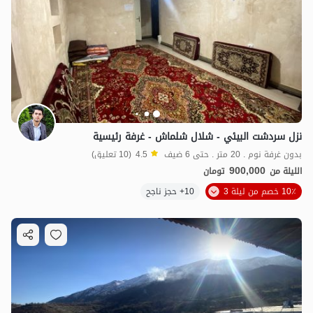
نزل سردشت البيئي - شلال شلماش - غرفة رئيسية
بدون غرفة نوم . 20 متر . حتى 6 ضيف
4.5
(10 تعليق)
900,000
الليلة من
تومان
10٪ خصم من ليلة 3
10+ حجز ناجح