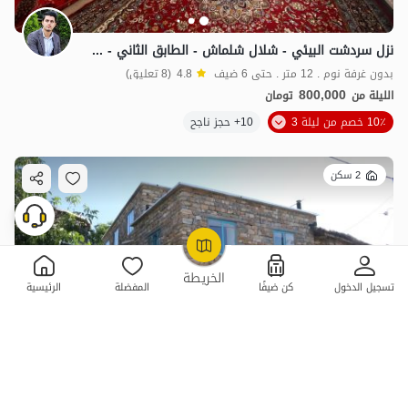
نزل سردشت البيئي - شلال شلماش - الطابق الثاني - 12 متر مربع
بدون غرفة نوم . 12 متر . حتى 6 ضيف
4.8
(8 تعليق)
800,000
الليلة من
تومان
10٪ خصم من ليلة 3
10+ حجز ناجح
2 سكن
OpenStreetMap
©
الخريطة
تسجيل الدخول
كن ضيفًا
المفضلة
الرئيسية