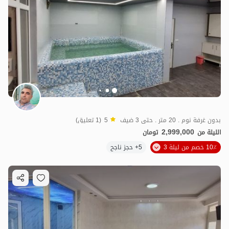
بدون غرفة نوم . 20 متر . حتى 3 ضيف
5
(1 تعليق)
2,999,000
الليلة من
تومان
10٪ خصم من ليلة 3
5+ حجز ناجح