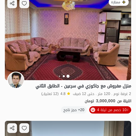
ممتازة
منزل مفروش مع جاكوزي في سرعين - الطابق الثاني
2 غرفة نوم . 120 متر . حتى 12 ضيف
4.8
(12 تعليق)
3,000,000
الليلة من
تومان
10٪ خصم من ليلة 4
20+ حجز ناجح