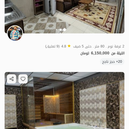
2 غرفة نوم . 80 متر . حتى 5 ضيف
4.8
(9 تعليق)
6,150,000
الليلة من
تومان
20+ حجز ناجح