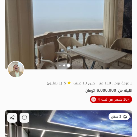
1 غرفة نوم . 110 متر . حتى 10 ضيف
5
(1 تعليق)
6,000,000
الليلة من
تومان
10٪ خصم من ليلة 4
6
مليون ت
5
3 سكن