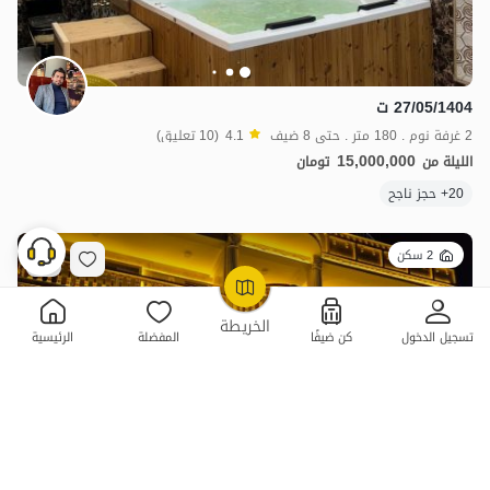
27/05/1404 ت
2 غرفة نوم . 180 متر . حتى 8 ضيف
4.1
(10 تعليق)
15,000,000
الليلة من
تومان
20+ حجز ناجح
2 سكن
OpenStreetMap
©
الخريطة
تسجيل الدخول
كن ضيفًا
المفضلة
الرئيسية