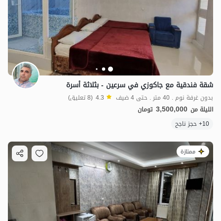
شقة فندقية مع جاكوزي في سرعين - بثلاثة أسرة
بدون غرفة نوم . 40 متر . حتى 4 ضيف
4.3
(8 تعليق)
3,500,000
الليلة من
تومان
10+ حجز ناجح
ممتازة