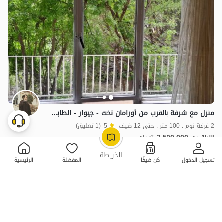
منزل مع شرفة بالقرب من أورامان تخت - جيوار - الطابق الثاني
2 غرفة نوم . 100 متر . حتى 12 ضيف
5
(1 تعليق)
2,500,000
الليلة من
تومان
OpenStreetMap
©
منظر جميل
بات نواز
الخريطة
تسجيل الدخول
كن ضيفًا
المفضلة
الرئيسية