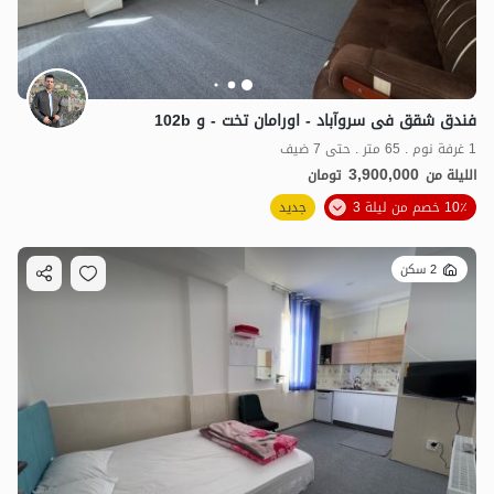
فندق شقق فی سروآباد - اورامان تخت - و 102b
1 غرفة نوم . 65 متر . حتى 7 ضيف
3,900,000
الليلة من
تومان
10٪ خصم من ليلة 3
جديد
2 سكن