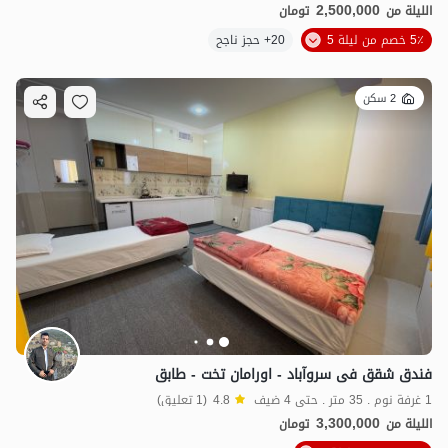
2,500,000
الليلة من
تومان
5٪ خصم من ليلة 5
20+ حجز ناجح
2 سكن
فندق شقق فی سروآباد - اورامان تخت - طابق
1 غرفة نوم . 35 متر . حتى 4 ضيف
4.8
(1 تعليق)
3,300,000
الليلة من
تومان