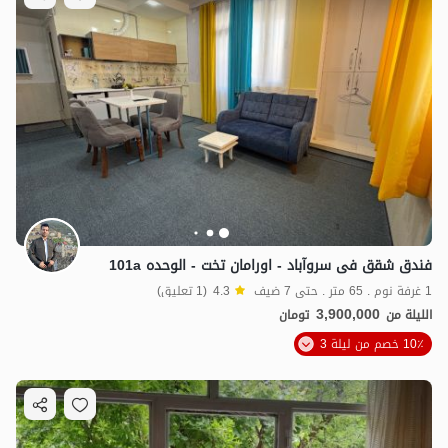
فندق شقق فی سروآباد - اورامان تخت - الوحده 101a
1 غرفة نوم . 65 متر . حتى 7 ضيف
4.3
(1 تعليق)
3,900,000
الليلة من
تومان
10٪ خصم من ليلة 3