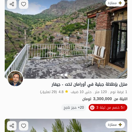
ممتازة
منزل بإطلالة جبلية في أورامان تخت - جيفار
1 غرفة نوم . 120 متر . حتى 10 ضيف
4.8
(29 تعليق)
3,300,000
الليلة من
تومان
5٪ خصم من ليلة 3
20+ حجز ناجح
ممتازة