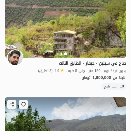
جناح في سيلين - جيفار - الطابق الثالث
بدون غرفة نوم . 150 متر . حتى 5 ضيف
4.9
(8 تعليق)
1,600,000
الليلة من
تومان
10+ حجز ناجح