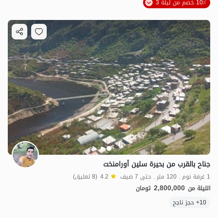
10٪ خصم من ليلة 3
جناح بالقرب من بحيرة سلین أورامنخت
1 غرفة نوم . 120 متر . حتى 7 ضيف
4.2
(8 تعليق)
2,800,000
الليلة من
تومان
10+ حجز ناجح