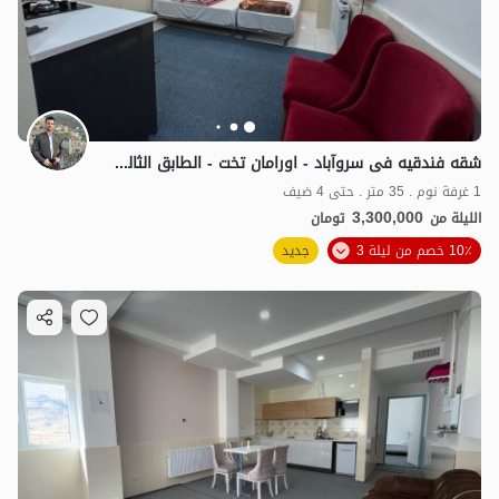
شقه فندقیه فی سروآباد - اورامان تخت - الطابق الثالث ا
1 غرفة نوم . 35 متر . حتى 4 ضيف
3,300,000
الليلة من
تومان
10٪ خصم من ليلة 3
جديد
1.9
مليون ت
4.9