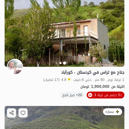
جناح مع تراس في كردستان - كورآباد
1 غرفة نوم . 80 متر . حتى 8 ضيف
4.9
(17 تعليق)
1,900,000
الليلة من
تومان
5٪ خصم من ليلة 3
20+ حجز ناجح
ممتازة