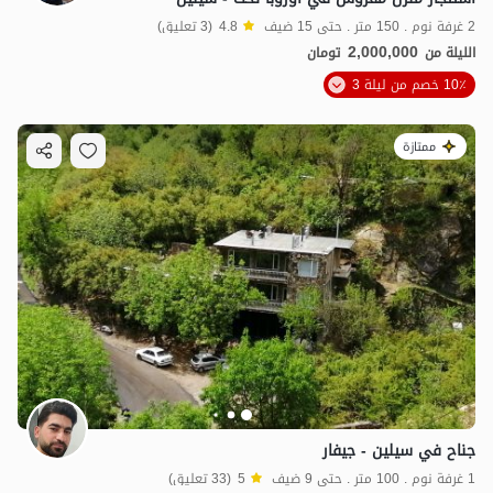
2 غرفة نوم . 150 متر . حتى 15 ضيف
4.8
(3 تعليق)
2,000,000
الليلة من
تومان
10٪ خصم من ليلة 3
ممتازة
جناح في سيلين - جيفار
1 غرفة نوم . 100 متر . حتى 9 ضيف
5
(33 تعليق)