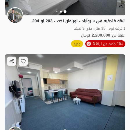
شقه فندقیه فی سروآباد - اورامان تخت - 203 او 204
1 غرفة نوم . 35 متر . حتى 3 ضيف
2,200,000
الليلة من
تومان
10٪ خصم من ليلة 3
جديد