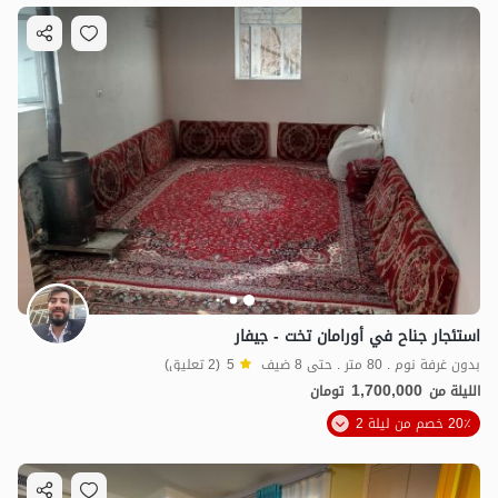
استئجار جناح في أورامان تخت - جيفار
بدون غرفة نوم . 80 متر . حتى 8 ضيف
5
(2 تعليق)
1,700,000
الليلة من
تومان
20٪ خصم من ليلة 2