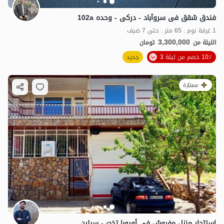
فندق شقق فی سروآباد - درکی - وحده 102a
1 غرفة نوم . 65 متر . حتى 7 ضيف
3,300,000
الليلة من
تومان
10٪ خصم من ليلة 3
جديد
ممتازة
استئجار منزل مفروش في أوروبا تخت - سيلين