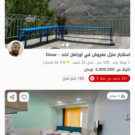
استئجار منزل مفروش في اورامان تخت - Givar
1 غرفة نوم . 100 متر . حتى 12 ضيف
4.9
(6 تعليق)
3,000,000
الليلة من
تومان
10٪ خصم من ليلة 3
10+ حجز ناجح
3 سكن