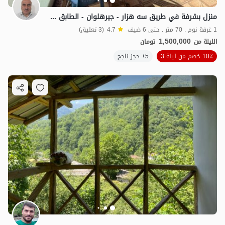
منزل بشرفة في طريق سه هزار - جيرهلوان - الطابق الثالث
1 غرفة نوم . 70 متر . حتى 6 ضيف
4.7
(3 تعليق)
1,500,000
الليلة من
تومان
10٪ خصم من ليلة 3
5+ حجز ناجح
1.5
مليون ت
4.7