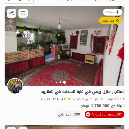
ممتازة
حجز فوري
1.7
مليون ت
4.8
استئجار منزل ريفي في غابة السحابة في شهرود
1 غرفة نوم . 70 متر . حتى 6 ضيف
4.8
(161 تعليق)
1,700,000
الليلة من
تومان
10٪ خصم من ليلة 5
200+ حجز ناجح