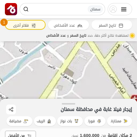
سمنان
1
تاريخ السفر
عدد الأشخاص
فلاتر أخرى
لمشاهدة نتائج أكثر دقة، حدد
تاريخ السفر
و
عدد الأشخاص
إيجار فيلا غابة في محافظة سمنان
ممتازة.
فورا.
بات نواز
الريف
مضيافة
2 مكان إقامة
من
1,600,000
من الأفضل
تومان