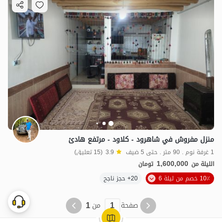
منزل مفروش في شاهرود - كلاود - مرتفع هادئ
1 غرفة نوم . 90 متر . حتى 5 ضيف
3.9
(15 تعليق)
1,600,000
الليلة من
تومان
10٪ خصم من ليلة 6
20+ حجز ناجح
1
1
صفحة
من