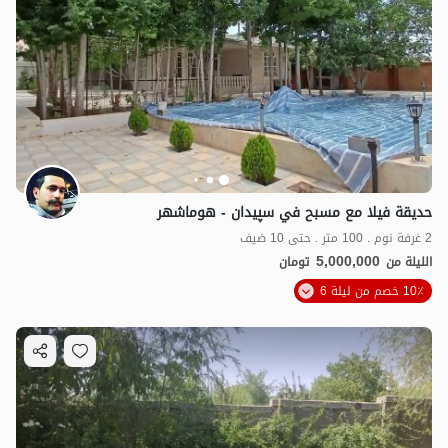
حديقة فيلا مع مسبح في سپیدان - هوماشهر
2 غرفة نوم . 100 متر . حتى 10 ضيف
5,000,000
الليلة من
تومان
10٪ خصم من ليلة 6