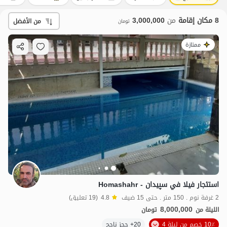
8 مكان إقامة
من
3,000,000
من الأفضل
تومان
ممتازة
استئجار فيلا في سپیدان - Homashahr
2 غرفة نوم . 150 متر . حتى 15 ضيف
4.8
(19 تعليق)
8,000,000
الليلة من
تومان
10٪ خصم من ليلة 4
20+ حجز ناجح