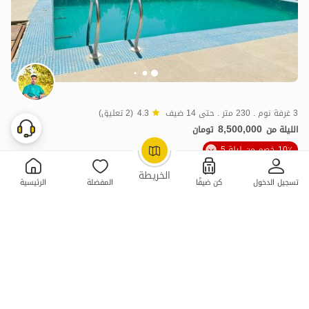
3 غرفة نوم . 230 متر . حتى 14 ضيف
4.3
(2 تعليق)
8,500,000
الليلة من
تومان
10٪ خصم من ليلة 5
OpenStreetMap
©
الخريطة
تسجيل الدخول
كن ضيفًا
المفضلة
الرئيسية