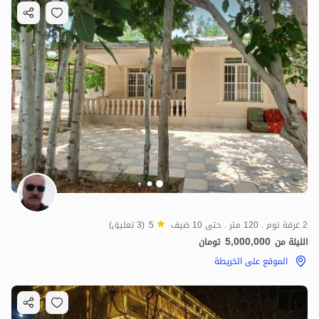
8.5
مليون ت
4.3
2 غرفة نوم . 120 متر . حتى 10 ضيف
5
(3 تعليق)
5,000,000
الليلة من
تومان
الموقع على الخريطة