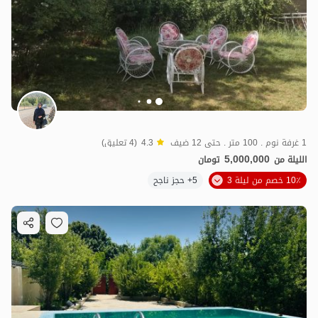
1 غرفة نوم . 100 متر . حتى 12 ضيف
4.3
(4 تعليق)
5,000,000
الليلة من
تومان
10٪ خصم من ليلة 3
5+ حجز ناجح