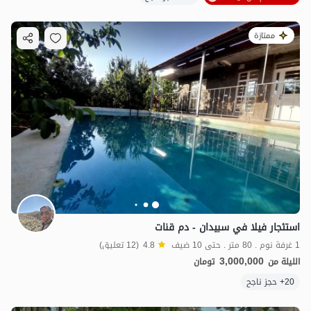
ممتازة
استئجار فيلا في سبيدان - دم قنات
1 غرفة نوم . 80 متر . حتى 10 ضيف
4.8
(12 تعليق)
3,000,000
الليلة من
تومان
20+ حجز ناجح