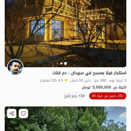
استئجار فيلا بمسبح في سبيدان - دم قنات
2 غرفة نوم . 160 متر . حتى 10 ضيف
4.5
(13 تعليق)
5,000,000
الليلة من
تومان
20٪ خصم من ليلة 30
10+ حجز ناجح